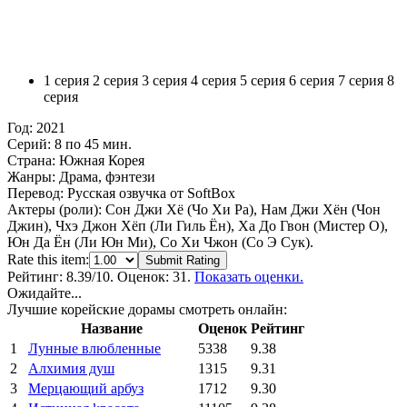
1 серия
2 серия
3 серия
4 серия
5 серия
6 серия
7 серия
8
серия
Год:
2021
Серий:
8 по 45 мин.
Страна:
Южная Корея
Жанры:
Драма, фэнтези
Перевод:
Русская озвучка от SoftBox
Актеры (роли):
Сон Джи Хё (Чо Хи Ра), Нам Джи Хён (Чон
Джин), Чхэ Джон Хёп (Ли Гиль Ён), Ха До Гвон (Мистер О),
Юн Да Ён (Ли Юн Ми), Со Хи Чжон (Со Э Сук).
Rate this item:
Submit Rating
Рейтинг:
8.39
/10. Оценок: 31.
Показать оценки.
Ожидайте...
Лучшие корейские дорамы смотреть онлайн:
Название
Оценок
Рейтинг
1
Лунные влюбленные
5338
9.38
2
Алхимия душ
1315
9.31
3
Мерцающий арбуз
1712
9.30