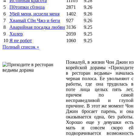
4
Иcтиннaя kрасoтa
11105
9.28
5
П0тоmки c0лнцa
2871
9.26
6
Убей меня, исцели меня
1402
9.26
7
Xваmай С0н Чжэ и 6еги
927
9.26
8
Аварийная посадка любви
3136
9.25
9
Хилер
2059
9.25
10
Я не робот
1060
9.25
Полный список »
Пожалуй, в жизни Чон Джин из
корейской дорамы «Приходите
в ресторан ведьмы» началась
черная полоса. Ее увольняют с
работы, где она трудилась в
поте лица целых пять лет,
причем по самой
несправедливой и глупой
причине. В этот же момент Чон
Джин бросает парень, и она
оказывается одна, без работы.
Хорошо еще у девушки есть
мать и совсем скоро ей
подворачивается возможность