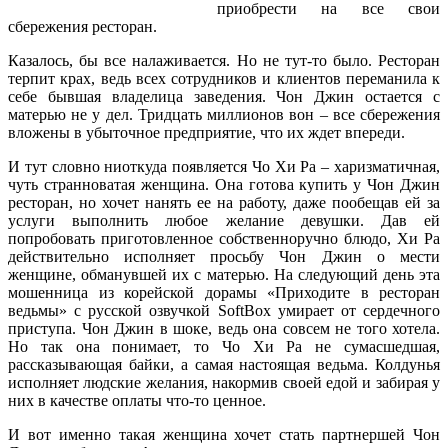
приобрести на все свои
сбережения ресторан.
Казалось, бы все налаживается. Но не тут-то было. Ресторан
терпит крах, ведь всех сотрудников и клиентов переманила к
себе бывшая владелица заведения. Чон Джин остается с
матерью не у дел. Тридцать миллионов вон – все сбережения
вложены в убыточное предприятие, что их ждет впереди.
И тут словно ниоткуда появляется Чо Хи Ра – харизматичная,
чуть странноватая женщина. Она готова купить у Чон Джин
ресторан, но хочет нанять ее на работу, даже пообещав ей за
услуги выполнить любое желание девушки. Дав ей
попробовать приготовленное собственноручно блюдо, Хи Ра
действительно исполняет просьбу Чон Джин о мести
женщине, обманувшей их с матерью. На следующий день эта
мошенница из корейской дорамы «Приходите в ресторан
ведьмы» с русской озвучкой SoftBox умирает от сердечного
приступа. Чон Джин в шоке, ведь она совсем не того хотела.
Но так она понимает, то Чо Хи Ра не сумасшедшая,
рассказывающая байки, а самая настоящая ведьма. Колдунья
исполняет людские желания, накормив своей едой и забирая у
них в качестве оплаты что-то ценное.
И вот именно такая женщина хочет стать партнершей Чон