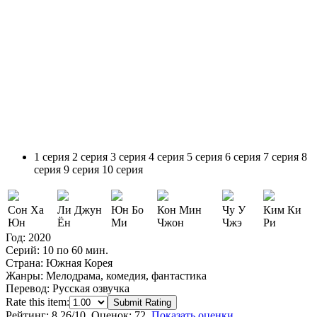
1 серия
2 серия
3 серия
4 серия
5 серия
6 серия
7 серия
8
серия
9 серия
10 серия
Сон Ха
Ли Джун
Юн Бо
Кон Мин
Чу У
Ким Ки
Юн
Ён
Ми
Чжон
Чжэ
Ри
Год:
2020
Серий:
10 по 60 мин.
Страна:
Южная Корея
Жанры:
Мелодрама, комедия, фантастика
Перевод:
Русская озвучка
Rate this item:
Submit Rating
Рейтинг:
8.26
/10. Оценок: 72.
Показать оценки.