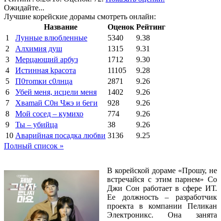
Ожидайте...
Лучшие корейские дорамы смотреть онлайн:
Название
Оценок
Рейтинг
1
Лунные влюбленные
5340
9.38
2
Алхимия душ
1315
9.31
3
Мерцающий арбуз
1712
9.30
4
Иcтиннaя kрасoтa
11105
9.28
5
П0тоmки c0лнцa
2871
9.26
6
Убей меня, исцели меня
1402
9.26
7
Xваmай С0н Чжэ и 6еги
928
9.26
8
Мой сосед – кумихо
774
9.26
9
Ты – убийца
38
9.26
10
Аварийная посадка любви
3136
9.25
Полный список »
В корейской дораме «Прошу, не
встречайся с этим парнем» Со
Джи Сон работает в сфере ИТ.
Ее должность – разработчик
проекта в компании Пеликан
Электроникс. Она занята