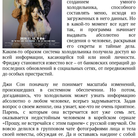
созданием умного
холодильника, способного
составлять меню, исходя из
загруженных в него данных. Но
в какой-то момент все идет не
так, и программа начинает
выдавать абсолютно все
сведения о человеке, раскрывая
его секреты и тайные дела.
Каким-то образом система холодильника получила доступ ко
всей информации, касающейся той или иной личности.
Фриджу становится известно все – от банковских операций до
последних обновлений в социальных сетях, от передвижений
до особых пристрастий.
Джи Сон поначалу не понимает масштаба изменений,
произошедших в системном обеспечении. Но потом,
догадавшись, что холодильник может узнать информацию
абсолютно о любом человеке, всерьез задумывается. Задав
вопрос о своем женихе, она узнает, кое-что не очень приятное.
Парень, с которым она встречается вот уже семь лет,
оказывается недостойным человеком в корейском сериале
«Прошу, не встречайся с этим парнем» с русской озвучкой. Он
вовсю делился в групповом чате фотографиями лица и тела
своей невесты, обсуждая ее. Да и оставаясь наедине с собой