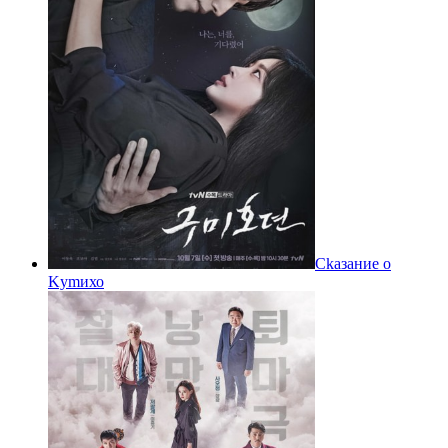
Ckазаниe о
Kуmихо