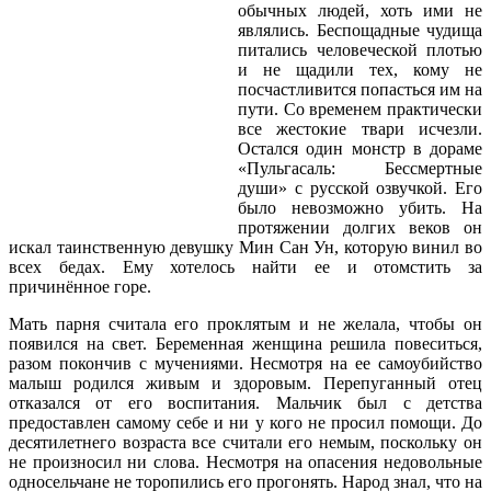
обычных людей, хоть ими не
являлись. Беспощадные чудища
питались человеческой плотью
и не щадили тех, кому не
посчастливится попасться им на
пути. Со временем практически
все жестокие твари исчезли.
Остался один монстр в дораме
«Пульгасаль: Бессмертные
души» с русской озвучкой. Его
было невозможно убить. На
протяжении долгих веков он
искал таинственную девушку Мин Сан Ун, которую винил во
всех бедах. Ему хотелось найти ее и отомстить за
причинённое горе.
Мать парня считала его проклятым и не желала, чтобы он
появился на свет. Беременная женщина решила повеситься,
разом покончив с мучениями. Несмотря на ее самоубийство
малыш родился живым и здоровым. Перепуганный отец
отказался от его воспитания. Мальчик был с детства
предоставлен самому себе и ни у кого не просил помощи. До
десятилетнего возраста все считали его немым, поскольку он
не произносил ни слова. Несмотря на опасения недовольные
односельчане не торопились его прогонять. Народ знал, что на