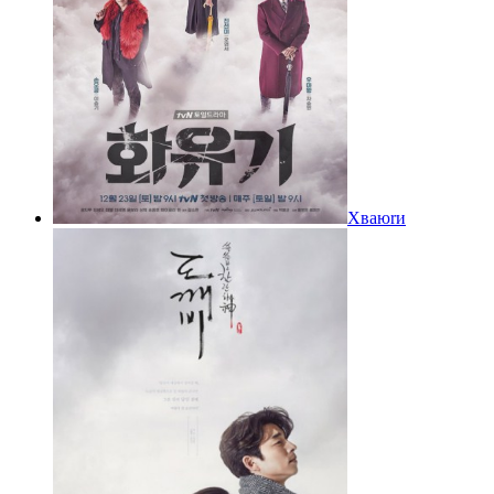
Xвaюrи