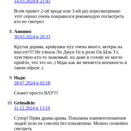
14.03.2024 в 21:45
Всем привет 2-ой вроде или 3-ий раз пересматриваю
этот сериал очень понравился рекомендую посмотреть
кто не смотрел
Аноним
:
30.03.2024 в 20:33
Крутая дорама, кровушки нуу очень много, актеры на
высоте!!!! Не узнала Ли Джун Ги в роли Ок Ыль Тэ,
чувствую кто-то знакомый, но даже в голову не могло
прийти, что это он..) Мдаа как же меняется внешность в
таком образе..)
Надя
:
28.07.2024 в 02:18
Сюжет просто ВАУ!!!
Grimalkin
:
11.12.2024 в 13:19
Супер! Прям драма-драма. Показаны взаимоотношения
людей (или не совсем) без пошлятины. Можно спокойно
смотреть