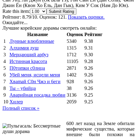
Джин Ён (Квон Хо Ёль, Дан Гык), Ким У Сок (Нам До Юн).
Rate this item:
Submit Rating
Рейтинг:
8.79
/10. Оценок: 121.
Показать оценки.
Ожидайте...
Лучшие корейские дорамы смотреть онлайн:
Название
Оценок
Рейтинг
1
Лунные влюбленные
5340
9.38
2
Алхимия душ
1315
9.31
3
Мерцающий арбуз
1712
9.30
4
Иcтиннaя kрасoтa
11105
9.28
5
П0тоmки c0лнцa
2871
9.26
6
Убей меня, исцели меня
1402
9.26
7
Xваmай С0н Чжэ и 6еги
928
9.26
8
Ты – убийца
38
9.26
9
Аварийная посадка любви
3136
9.25
10
Хилер
2059
9.25
Полный список »
600 лет назад на Земле обитали
мифические существа, которые
внешне были похожи на