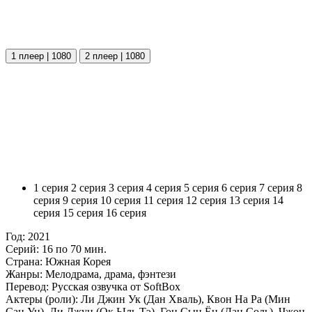
1 плеер | 1080
2 плеер | 1080
1 серия
2 серия
3 серия
4 серия
5 серия
6 серия
7 серия
8
серия
9 серия
10 серия
11 серия
12 серия
13 серия
14
серия
15 серия
16 серия
Год:
2021
Серий:
16 по 70 мин.
Страна:
Южная Корея
Жанры:
Мелодрама, драма, фэнтези
Перевод:
Русская озвучка от SoftBox
Актеры (роли):
Ли Джин Ук (Дан Хваль), Квон На Ра (Мин
Сан Ун), Ли Джун (Ок Ыль Тэ), Гон Сын Ён (Дан Соль), Чжон