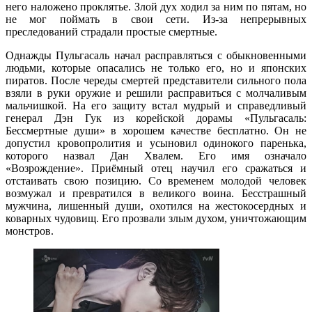
него наложено проклятье. Злой дух ходил за ним по пятам, но
не мог поймать в свои сети. Из-за непрерывных
преследований страдали простые смертные.
Однажды Пульгасаль начал расправляться с обыкновенными
людьми, которые опасались не только его, но и японских
пиратов. После череды смертей представители сильного пола
взяли в руки оружие и решили расправиться с молчаливым
мальчишкой. На его защиту встал мудрый и справедливый
генерал Дэн Гук из корейской дорамы «Пульгасаль:
Бессмертные души» в хорошем качестве бесплатно. Он не
допустил кровопролития и усыновил одинокого паренька,
которого назвал Дан Хвалем. Его имя означало
«Возрождение». Приёмный отец научил его сражаться и
отстаивать свою позицию. Со временем молодой человек
возмужал и превратился в великого воина. Бесстрашный
мужчина, лишенный души, охотился на жестокосердных и
коварных чудовищ. Его прозвали злым духом, уничтожающим
монстров.