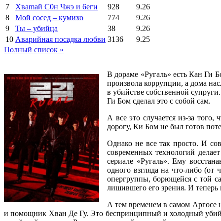
7
Xваmай С0н Чжэ и 6еги
928
9.26
8
Мой сосед – кумихо
774
9.26
9
Ты – убийца
38
9.26
10
Аварийная посадка любви
3136
9.25
Полный список »
В дораме «Ругаль» есть Кан Ги 
произвола коррупции, а дома на
в убийстве собственной супруги.
Ги Бом сделал это с собой сам.
А все это случается из-за того
дорогу, Ки Бом не был готов по
Однако не все так просто. И со
современных технологий делает
сериале «Ругаль». Ему восстан
одного взгляда на что-либо (от
опергруппы, борющейся с той са
лишившего его зрения. И теперь 
А тем временем в самом Аргосе н
и помощник Хван Де Гу. Это беспринципный и холодный убийца