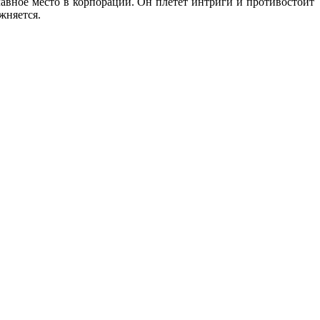
лавное место в корпорации. Он плетет интриги и противостоит
жняется.