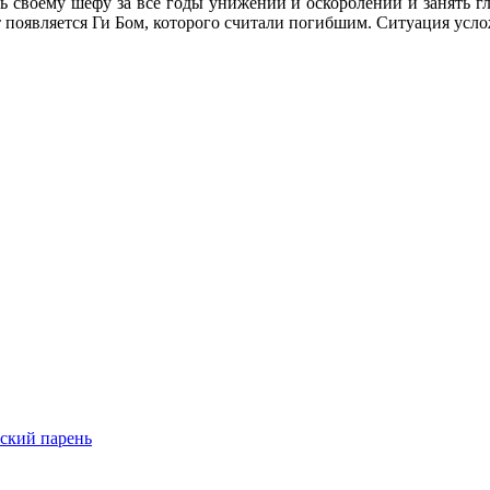
ть своему шефу за все годы унижений и оскорблений и занять г
т появляется Ги Бом, которого считали погибшим. Ситуация усло
ский парень