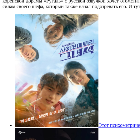
корейской дорамы «Ругаль» с русской озвучкой хочет отомсти
силам своего шефа, который также начал подозревать его. И ту
Этот психометриче