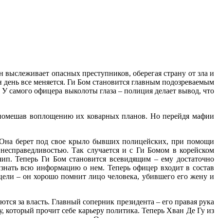
 выслеживает опасных преступников, оберегая страну от зла и
 день все меняется. Ги Бом становится главным подозреваемым
. У самого офицера выколоты глаза – полиция делает вывод, что
с, помешав воплощению их коварных планов. Но перейдя мафии
ь. Она берет под свое крыло бывших полицейских, при помощи
несправедливостью. Так случается и с Ги Бомом в корейском
чип. Теперь Ги Бом становится всевидящим – ему достаточно
 узнать всю информацию о нем. Теперь офицер входит в состав
цели – он хорошо помнит лицо человека, убившего его жену и
ются за власть. Главный соперник президента – его правая рука
 который прочит себе карьеру политика. Теперь Хван Де Гу из