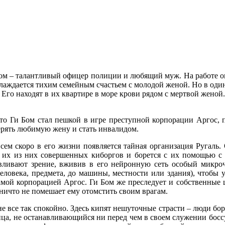
Бом – талантливый офицер полиции и любящий муж. На работе он
слаждается тихим семейным счастьем с молодой женой. Но в один
 Его находят в их квартире в море крови рядом с мертвой женой
, что Ги Бом стал пешкой в игре преступной корпорации Арго
терять любимую жену и стать инвалидом.
всем скоро в его жизни появляется тайная организация Ругал
 их из них совершенных киборгов и борется с их помощью с 
авливают зрение, вживив в его нейронную сеть особый микро
 человека, предмета, до машины, местности или здания), чтобы
мой корпорацией Аргос. Ги Бом же преследует и собственные 
ничто не помешает ему отомстить своим врагам.
е все так спокойно. Здесь кипят нешуточные страсти – люди бор
, не останавливающийся ни перед чем в своем служении боссу,