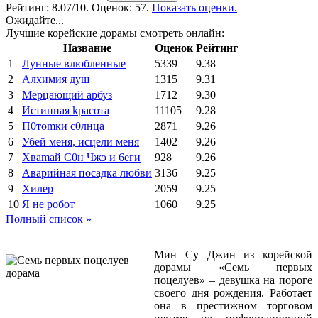
Рейтинг:
8.07
/10. Оценок: 57.
Показать оценки.
Ожидайте...
Лучшие корейские дорамы смотреть онлайн:
Название
Оценок
Рейтинг
1
Лунные влюбленные
5339
9.38
2
Алхимия душ
1315
9.31
3
Мерцающий арбуз
1712
9.30
4
Иcтиннaя kрасoтa
11105
9.28
5
П0тоmки c0лнцa
2871
9.26
6
Убей меня, исцели меня
1402
9.26
7
Xваmай С0н Чжэ и 6еги
928
9.26
8
Аварийная посадка любви
3136
9.25
9
Хилер
2059
9.25
10
Я не робот
1060
9.25
Полный список »
Мин Су Джин из корейской
дорамы «Семь первых
поцелуев» – девушка на пороге
своего дня рождения. Работает
она в престижном торговом