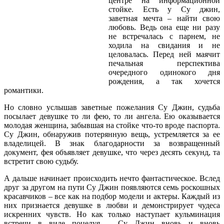
центре на информационной
стойке. Есть у Су джин,
заветная мечта – найти свою
любовь. Ведь она еще ни разу
не встречалась с парнем, не
ходила на свидания и не
целовалась. Перед ней маячит
печальная перспектива
очередного одинокого дня
рождения, а так хочется
романтики.
Но словно услышав заветные пожелания Су Джин, судьба
посылает девушке то ли фею, то ли ангела. Ею оказывается
молодая женщина, забывшая на стойке что-то вроде паспорта.
Су Джин, обнаружив потерянную вещь, устремляется за ее
владелицей. В знак благодарности за возвращенный
документ, фея объявляет девушке, что через десять секунд, та
встретит свою судьбу.
А дальше начинает происходить нечто фантастическое. Вслед
друг за другом на пути Су Джин появляются семь роскошных
красавчиков – все как на подбор модели и актеры. Каждый из
них признается девушке в любви и демонстрирует чудеса
искренних чувств. Но как только наступает кульминация
встречи в виде поцелуя – Су Джин вновь и вновь