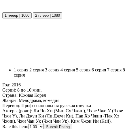
1 плеер | 1080
2 плеер | 1080
1 серия
2 серия
3 серия
4 серия
5 серия
6 серия
7 серия
8
серия
Год:
2016
Серий:
8 по 10 мин.
Страна:
Южная Корея
Жанры:
Мелодрама, комедия
Перевод:
Профессиональная русская озвучка
Актеры (роли):
Ли Чо Хи (Мин Су Чжин), Чхве Чжи У (Чхве
Чжи У), Ли Джун Ки (Ли Джун Ки), Пак Хэ Чжин (Пак Хэ
Чжин), Чжи Чан Ук (Чжи Чан Ук), Ким Чжон Ин (Кай).
Rate this item:
Submit Rating