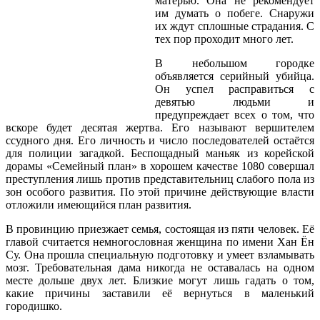
матерью. Она не рекомендует
им думать о побеге. Снаружи
их ждут сплошные страдания. С
тех пор проходит много лет.
В небольшом городке
объявляется серийный убийца.
Он успел расправиться с
девятью людьми и
предупреждает всех о том, что
вскоре будет десятая жертва. Его называют вершителем
ссудного дня. Его личность и число последователей остаётся
для полиции загадкой. Беспощадный маньяк из корейской
дорамы «Семейный план» в хорошем качестве 1080 совершал
преступления лишь против представительниц слабого пола из
зон особого развития. По этой причине действующие власти
отложили имеющийся план развития.
В провинцию приезжает семья, состоящая из пяти человек. Её
главой считается немногословная женщина по имени Хан Ён
Су. Она прошла специальную подготовку и умеет взламывать
мозг. Требовательная дама никогда не оставалась на одном
месте дольше двух лет. Близкие могут лишь гадать о том,
какие причины заставили её вернуться в маленький
городишко.