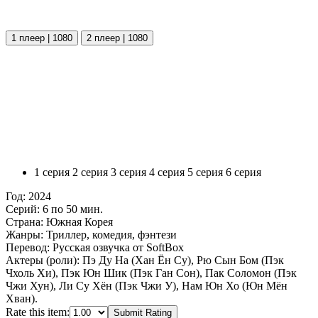
1 плеер | 1080
2 плеер | 1080
1 серия
2 серия
3 серия
4 серия
5 серия
6 серия
Год:
2024
Серий:
6 по 50 мин.
Страна:
Южная Корея
Жанры:
Триллер, комедия, фэнтези
Перевод:
Русская озвучка от SoftBox
Актеры (роли):
Пэ Ду На (Хан Ён Су), Рю Сын Бом (Пэк
Чхоль Хи), Пэк Юн Шик (Пэк Ган Сон), Пак Соломон (Пэк
Чжи Хун), Ли Су Хён (Пэк Чжи У), Нам Юн Хо (Юн Мён
Хван).
Rate this item:
Submit Rating