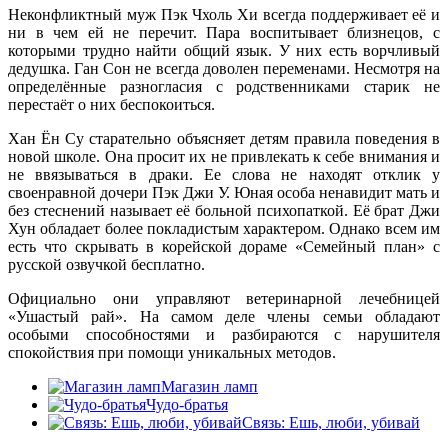
Неконфликтный муж Пэк Чхоль Хи всегда поддерживает её и
ни в чем ей не перечит. Пара воспитывает близнецов, с
которыми трудно найти общий язык. У них есть ворчливый
дедушка. Ган Сон не всегда доволен переменами. Несмотря на
определённые разногласия с родственниками старик не
перестаёт о них беспокоиться.
Хан Ён Су старательно объясняет детям правила поведения в
новой школе. Она просит их не привлекать к себе внимания и
не ввязываться в драки. Ее слова не находят отклик у
своенравной дочери Пэк Джи У. Юная особа ненавидит мать и
без стеснений называет её больной психопаткой. Её брат Джи
Хун обладает более покладистым характером. Однако всем им
есть что скрывать в корейской дораме «Семейный план» с
русской озвучкой бесплатно.
Официально они управляют ветеринарной лечебницей
«Ушастый рай». На самом деле члены семьи обладают
особыми способностями и разбираются с нарушителя
спокойствия при помощи уникальных методов.
Магазин ламп
Чудо-братья
Связь: Ешь, люби, убивай