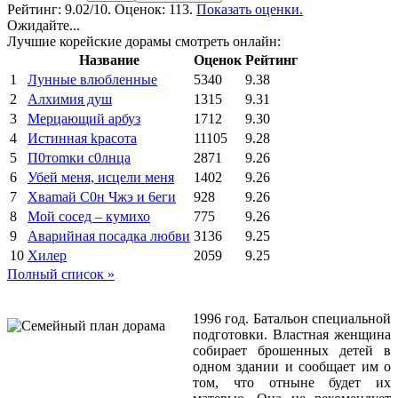
Рейтинг:
9.02
/10. Оценок: 113.
Показать оценки.
Ожидайте...
Лучшие корейские дорамы смотреть онлайн:
Название
Оценок
Рейтинг
1
Лунные влюбленные
5340
9.38
2
Алхимия душ
1315
9.31
3
Мерцающий арбуз
1712
9.30
4
Иcтиннaя kрасoтa
11105
9.28
5
П0тоmки c0лнцa
2871
9.26
6
Убей меня, исцели меня
1402
9.26
7
Xваmай С0н Чжэ и 6еги
928
9.26
8
Мой сосед – кумихо
775
9.26
9
Аварийная посадка любви
3136
9.25
10
Хилер
2059
9.25
Полный список »
1996 год. Батальон специальной
подготовки. Властная женщина
собирает брошенных детей в
одном здании и сообщает им о
том, что отныне будет их