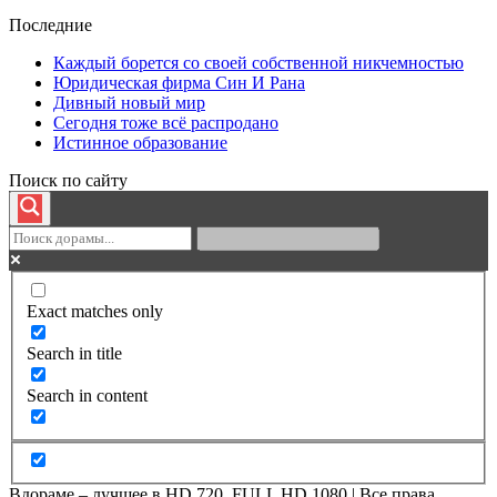
Последние
Каждый борется со своей собственной никчемностью
Юридическая фирма Син И Рана
Дивный новый мир
Сегодня тоже всё распродано
Истинное образование
Поиск по сайту
Exact matches only
Search in title
Search in content
Вдораме – лучшее в HD 720, FULL HD 1080 | Все права