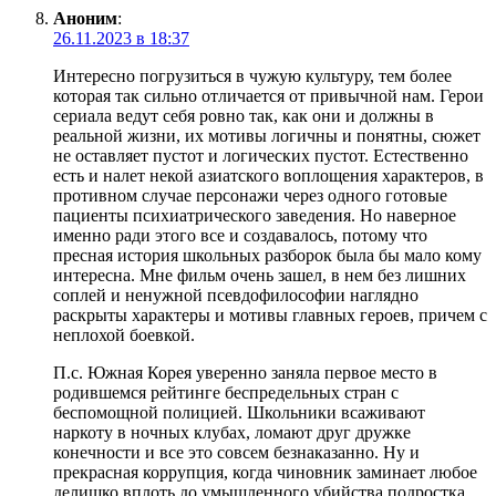
Аноним
:
26.11.2023 в 18:37
Интересно погрузиться в чужую культуру, тем более
которая так сильно отличается от привычной нам. Герои
сериала ведут себя ровно так, как они и должны в
реальной жизни, их мотивы логичны и понятны, сюжет
не оставляет пустот и логических пустот. Естественно
есть и налет некой азиатского воплощения характеров, в
противном случае персонажи через одного готовые
пациенты психиатрического заведения. Но наверное
именно ради этого все и создавалось, потому что
пресная история школьных разборок была бы мало кому
интересна. Мне фильм очень зашел, в нем без лишних
соплей и ненужной псевдофилософии наглядно
раскрыты характеры и мотивы главных героев, причем с
неплохой боевкой.
П.с. Южная Корея уверенно заняла первое место в
родившемся рейтинге беспредельных стран с
беспомощной полицией. Школьники всаживают
наркоту в ночных клубах, ломают друг дружке
конечности и все это совсем безнаказанно. Ну и
прекрасная коррупция, когда чиновник заминает любое
делишко вплоть до умышленного убийства подростка