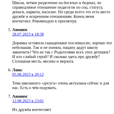
Школа, четкое разделение на богатых и бедных, не
справедливое отношение педагогов по соц. статусу,
деньги, наркота, насилие. Но среди всего это есть место
дружбе и искренним отношениям. Конец меня
впечатлил. Рекомендую к просмотру.
Аноним
:
28.07.2023 в 18:38
Дорамка оставила гааааденькое послевкусие, хорошо что
небольшая. Так и не поняла, пацану дадут школу
закончить? Что не так с Родителями всех этих детишек?
И кто слабый герой? И сколько здесь про дружбу?
Сплошная месть, месиво и мерзота.
Лана
:
05.08.2023 в 20:12
Тема школьного «досуга» очень актуальна сейчас и для
нас. Есть о чём подумать.
Аноним
:
12.08.2023 в 23:01
Их дружба впечетляет