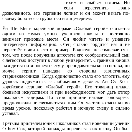
тихим и слабым изгоем. Но
если переступить грань
дозволенного, его терпение лопнет и он может начать по-
своему бороться с грубостью и лицемерием.
Ён Ши Ын в корейской дораме «Слабый герой» считается
одним из самых умных учеников школы и постоянно
занимает призовые места. Он любит читать и узнавать
интересную информацию. Отец сильно гордится им и не
перестаёт ставить его в пример. Родитель не сомневается в
том, что после получения аттестата его сообразительный сын
с легкостью поступит в любой университет. Странный юноша
находится на хорошем счету у преподавательского состава, но
молча терпит нападки со стороны завистливых
старшеклассников. Когда одиночество стало его тяготить, ему
удалось подружиться с любимчиком девочек Ан Су Хо в
корейском сериале «Слабый герой». Его товарищ владел
боевыми искусствами и при необходимости мог дать отпор
школьным задирам. По этой причине наглые головорезы
предпочитали не связываться с ним. Он частенько засыпал во
время уроков, поскольку работал в ночную смену и сильно
уставал.
Третьим приятелем юных школьников стал новенький ученик
О Бом Сок, который однажды перевелся в их школу. Он был