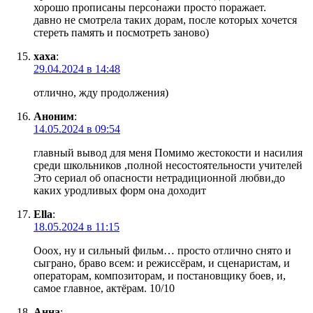
хорошо прописаны персонажи просто поражает.
давно не смотрела таких дорам, после которых хочется
стереть память и посмотреть заново)
хаха
:
29.04.2024 в 14:48
отлично, жду продолжения)
Аноним
:
14.05.2024 в 09:54
главный вывод для меня Помимо жестокости и насилия
среди школьников ,полной несостоятельности учителей
Это сериал об опасности нетрадиционной любви,до
каких уродливых форм она доходит
Ella
:
18.05.2024 в 11:15
Ооох, ну и сильный фильм… просто отлично снято и
сыграно, браво всем: и режиссёрам, и сценаристам, и
операторам, композиторам, и постановщику боев, и,
самое главное, актёрам. 10/10
Анна
: