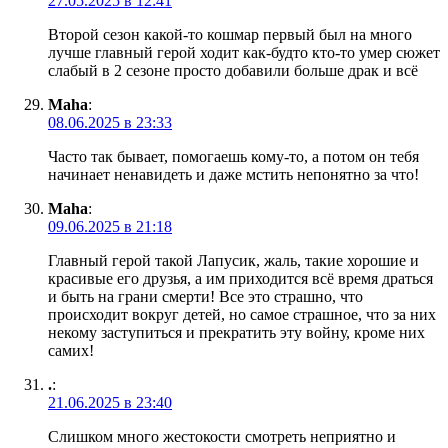
27.05.2025 в 12:41
Второй сезон какой-то кошмар первый был на много
лучше главный герой ходит как-будто кто-то умер сюжет
слабый в 2 сезоне просто добавили больше драк и всё
Maha
:
08.06.2025 в 23:33
Часто так бывает, помогаешь кому-то, а потом он тебя
начинает ненавидеть и даже мстить непонятно за что!
Maha
:
09.06.2025 в 21:18
Главный герой такой Лапусик, жаль, такие хорошие и
красивые его друзья, а им приходится всё время драться
и быть на грани смерти! Все это страшно, что
происходит вокруг детей, но самое страшное, что за них
некому заступиться и прекратить эту войну, кроме них
самих!
.
:
21.06.2025 в 23:40
Слишком много жестокости смотреть неприятно и