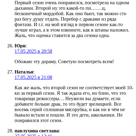
Первый сезон очень понравился, посмотрела на одном
дыхании. Второй ну это какой-то пи…….ц,
бесконечный мордобой. Как они бьют, так можно сто
раз богу душу отдать. Перебор с драками из ряда
фэнтази. И г.г. на мой взгляд в первом сезоне как-то
лучше играл, а в этом извините, как в штаны наложил.
Жаль, что оценка ставится за два сезона одна.
Юри
:
17.05.2025 в 20:58
Обожаю эту дораму. Советую посмотреть всем!
Наталья
:
17.05.2025 в 21:08
Как же жаль, что второй сезон не соответствует моей 10-
ки за первый сезон. Я так ждала его, но блин, что это
товарищи режиссеры… Неужели вы думаете, если
добавите больше драк, то это будет зрелищней. Все
восемь серий сплошная мясорубка, и как ни в чëм не
бывало встали и пошли. И это дети, школьники. Не
понравился этот сезон.
павлухина светлана
: