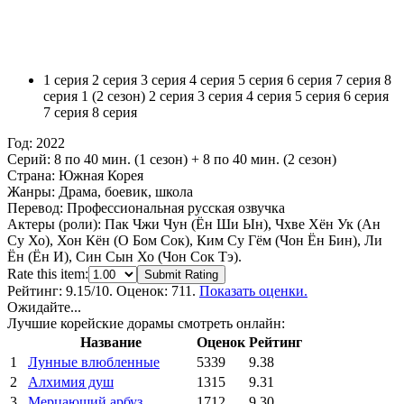
1 серия
2 серия
3 серия
4 серия
5 серия
6 серия
7 серия
8
серия
1 (2 сезон)
2 серия
3 серия
4 серия
5 серия
6 серия
7 серия
8 серия
Год:
2022
Серий:
8 по 40 мин. (1 сезон) + 8 по 40 мин. (2 сезон)
Страна:
Южная Корея
Жанры:
Драма, боевик, школа
Перевод:
Профессиональная русская озвучка
Актеры (роли):
Пак Чжи Чун (Ён Ши Ын), Чхве Хён Ук (Ан
Су Хо), Хон Кён (О Бом Сок), Ким Су Гём (Чон Ён Бин), Ли
Ён (Ён И), Син Сын Хо (Чон Сок Тэ).
Rate this item:
Submit Rating
Рейтинг:
9.15
/10. Оценок: 711.
Показать оценки.
Ожидайте...
Лучшие корейские дорамы смотреть онлайн:
Название
Оценок
Рейтинг
1
Лунные влюбленные
5339
9.38
2
Алхимия душ
1315
9.31
3
Мерцающий арбуз
1712
9.30