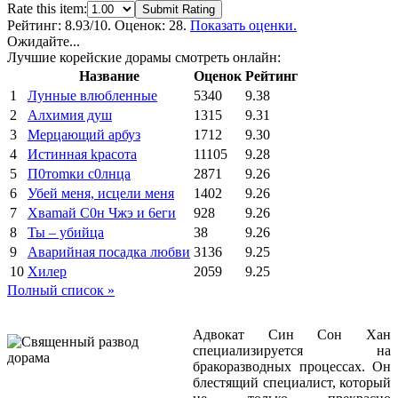
Rate this item:
Submit Rating
Рейтинг:
8.93
/10. Оценок: 28.
Показать оценки.
Ожидайте...
Лучшие корейские дорамы смотреть онлайн:
Название
Оценок
Рейтинг
1
Лунные влюбленные
5340
9.38
2
Алхимия душ
1315
9.31
3
Мерцающий арбуз
1712
9.30
4
Иcтиннaя kрасoтa
11105
9.28
5
П0тоmки c0лнцa
2871
9.26
6
Убей меня, исцели меня
1402
9.26
7
Xваmай С0н Чжэ и 6еги
928
9.26
8
Ты – убийца
38
9.26
9
Аварийная посадка любви
3136
9.25
10
Хилер
2059
9.25
Полный список »
Адвокат Син Сон Хан
специализируется на
бракоразводных процессах. Он
блестящий специалист, который