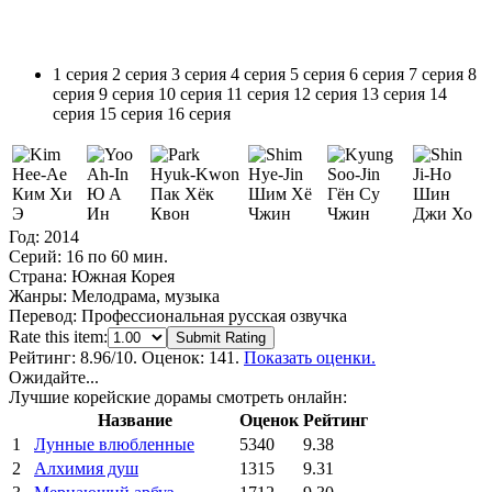
1 серия
2 серия
3 серия
4 серия
5 серия
6 серия
7 серия
8
серия
9 серия
10 серия
11 серия
12 серия
13 серия
14
серия
15 серия
16 серия
Ким Хи
Ю А
Пак Хёк
Шим Хё
Гён Су
Шин
Э
Ин
Квон
Чжин
Чжин
Джи Хо
Год:
2014
Серий:
16 по 60 мин.
Страна:
Южная Корея
Жанры:
Мелодрама, музыка
Перевод:
Профессиональная русская озвучка
Rate this item:
Submit Rating
Рейтинг:
8.96
/10. Оценок: 141.
Показать оценки.
Ожидайте...
Лучшие корейские дорамы смотреть онлайн:
Название
Оценок
Рейтинг
1
Лунные влюбленные
5340
9.38
2
Алхимия душ
1315
9.31