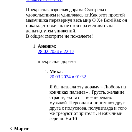
Прекрасная взрослая дорама.Смотрела с
удовольствием и удивлялась г.г.Как этот простой
мальчишка перевернул весь мир О Хе Вон!Как он
показал,что жизнь не стоит разменивать на
деньги,путем унижений.
В общем смотрите,не пожалеете!
Аноним
:
28.02.2024 в 22:17
прекрасная дорама
Мика
:
20.03.2024 в 01:32
Я бы назвала эту дораму » Любовь на
кончиках пальцев» . Грусть, желание,
страсть, экстаз — всё передано
музыкой. Персонажи понимают друг
друга с полуслова, полувзгляда и того
же требуют от зрителя . Необычный
сериал. На 10
Марго
: