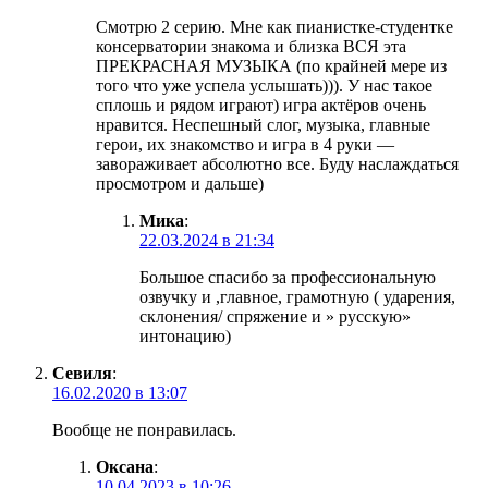
Смотрю 2 серию. Мне как пианистке-студентке
консерватории знакома и близка ВСЯ эта
ПРЕКРАСНАЯ МУЗЫКА (по крайней мере из
того что уже успела услышать))). У нас такое
сплошь и рядом играют) игра актёров очень
нравится. Неспешный слог, музыка, главные
герои, их знакомство и игра в 4 руки —
завораживает абсолютно все. Буду наслаждаться
просмотром и дальше)
Мика
:
22.03.2024 в 21:34
Большое спасибо за профессиональную
озвучку и ,главное, грамотную ( ударения,
склонения/ спряжение и » русскую»
интонацию)
Севиля
:
16.02.2020 в 13:07
Вообще не понравилась.
Оксана
:
10.04.2023 в 10:26