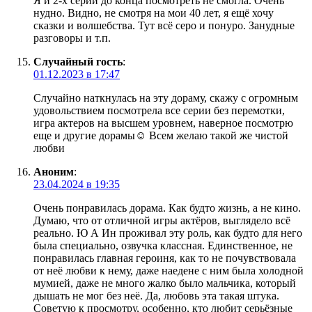
Я и 2-х серий до конца посмотреть не смогла. Очень
нудно. Видно, не смотря на мои 40 лет, я ещё хочу
сказки и волшебства. Тут всё серо и понуро. Занудные
разговоры и т.п.
Случайный гость
:
01.12.2023 в 17:47
Случайно наткнулась на эту дораму, скажу с огромным
удовольствием посмотрела все серии без перемотки,
игра актеров на высшем уровнем, наверное посмотрю
еще и другие дорамы☺ Всем желаю такой же чистой
любви
Аноним
:
23.04.2024 в 19:35
Очень понравилась дорама. Как будто жизнь, а не кино.
Думаю, что от отличной игры актëров, выглядело всë
реально. Ю А Ин проживал эту роль, как будто для него
была специально, озвучка классная. Единственное, не
понравилась главная героиня, как то не почувствовала
от неë любви к нему, даже наедене с ним была холодной
мумией, даже не много жалко было мальчика, который
дышать не мог без неë. Да, любовь эта такая штука.
Советую к просмотру, особенно, кто любит серьëзные