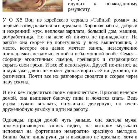
идущих к неожиданному
результату.
У О Хё Вон из корейского сериала «Тайный роман» на
первый взгляд кажется все идеально. Хорошая работа, добрый
и искренний муж, неплохая зарплата, большой дом, машина,
домработница. Но на деле ей ничего не принадлежит. На
работе она скорее на побегушках у всех вышестоящих, а
место, которое она давно мечтает занять, незаслуженно
принадлежит легкомысленной и взбалмошной особе. Семья –
сборище эгоистичных лжецов, грешащих и старающихся
скрыть свои грехи. И все её используют. Друзей почти нет, да
и муж уже давно не может удовлетворить её ни духовно, ни
физически. Почти все их разговоры сводятся к ссорам через
пару секунд.
И не с кем поделиться своим одиночеством. Приходя вечером
домой, она выпивает баночку пива и ложится спать. Ведь
утром нужно вставать, натягивать дежурную, но очень
дружелюбную улыбку и идти на работу.
Однажды, придя домой чуть раньше, она застала мужа,
просматривающего запись видео, на котором музыкант
исполнял на фортепиано невероятно красивую мелодию.
Видны были лишь руки, да и выходило не идеально, хотя и