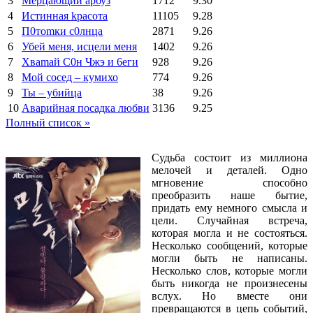
3
Мерцающий арбуз
1712
9.30
4
Иcтиннaя kрасoтa
11105
9.28
5
П0тоmки c0лнцa
2871
9.26
6
Убей меня, исцели меня
1402
9.26
7
Xваmай С0н Чжэ и 6еги
928
9.26
8
Мой сосед – кумихо
774
9.26
9
Ты – убийца
38
9.26
10
Аварийная посадка любви
3136
9.25
Полный список »
Судьба состоит из миллиона
мелочей и деталей. Одно
мгновение способно
преобразить наше бытие,
придать ему немного смысла и
цели. Случайная встреча,
которая могла и не состояться.
Несколько сообщений, которые
могли быть не написаны.
Несколько слов, которые могли
быть никогда не произнесены
вслух. Но вместе они
превращаются в цепь событий,