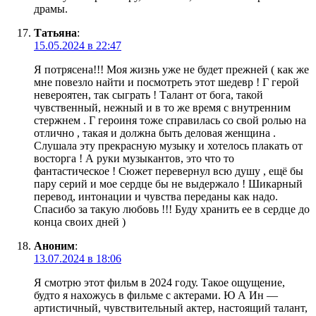
драмы.
Татьяна
:
15.05.2024 в 22:47
Я потрясена!!! Моя жизнь уже не будет прежней ( как же
мне повезло найти и посмотреть этот шедевр ! Г герой
невероятен, так сыграть ! Талант от бога, такой
чувственный, нежный и в то же время с внутренним
стержнем . Г героиня тоже справилась со свой ролью на
отлично , такая и должна быть деловая женщина .
Слушала эту прекрасную музыку и хотелось плакать от
восторга ! А руки музыкантов, это что то
фантастическое ! Сюжет перевернул всю душу , ещё бы
пару серий и мое сердце бы не выдержало ! Шикарный
перевод, интонации и чувства переданы как надо.
Спасибо за такую любовь !!! Буду хранить ее в сердце до
конца своих дней )
Аноним
:
13.07.2024 в 18:06
Я смотрю этот фильм в 2024 году. Такое ощущение,
будто я нахожусь в фильме с актерами. Ю А Ин —
артистичный, чувствительный актер, настоящий талант,