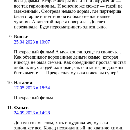
всей дорамы. Второе актеры все и ГГ и окружение —
все так гармоничны.. И конечно же сюжет — такой не
заезженный . Смотрела немало дорам , где партнёрша
была старше и почти во всех было не настоящее
чувство. А вот этой паре я поверила . До слез
переживала. Буду пересматривать однозначно.
Виола
:
25.04.2023 в 10:07
Прекрасный фильм! А муж конечно,еще та сволочь…
Как объединяют ворованные деньги семью, которая
никогда не была семьёй. Как объединяет простая чистая
любовь двух людей ,которые ,как считается,не должны
быть вместе …. Прекрасная музыка и актеры супер!
Наталия
:
17.05.2023 в 18:54
Прекрасный фильм
Фанат
:
24.09.2023 в 14:28
Дорама со смыслом, хоть и нудноватая, музыка
заполняет все. Конец неожиданный, не хватило химии