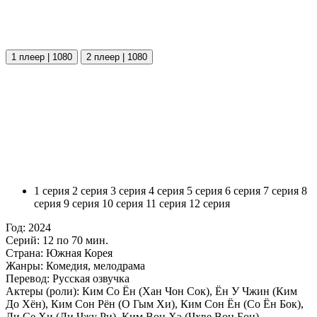
1 плеер | 1080
2 плеер | 1080
1 серия
2 серия
3 серия
4 серия
5 серия
6 серия
7 серия
8
серия
9 серия
10 серия
11 серия
12 серия
Год:
2024
Серий:
12 по 70 мин.
Страна:
Южная Корея
Жанры:
Комедия, мелодрама
Перевод:
Русская озвучка
Актеры (роли):
Ким Со Ён (Хан Чон Сок), Ён У Чжин (Ким
До Хён), Ким Сон Рён (О Гым Хи), Ким Сон Ён (Со Ён Бок),
Ли Се Хи (Ли Чжу Ри), Ким Вон Хэ (Чхве Вон Бон).