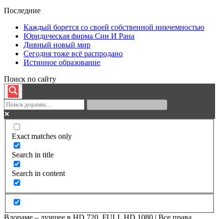
Последние
Каждый борется со своей собственной никчемностью
Юридическая фирма Син И Рана
Дивный новый мир
Сегодня тоже всё распродано
Истинное образование
Поиск по сайту
Exact matches only
Search in title
Search in content
Вдораме – лучшее в HD 720, FULL HD 1080 | Все права