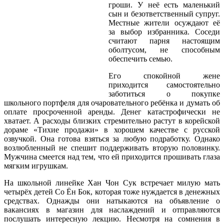
гроши. У неё есть маленький
сын и безответственный супруг.
Местные жители осуждают её
за выбор избранника. Соседи
считают парня настоящим
оболтусом, не способным
обеспечить семью.
Его спокойной жене
приходится самостоятельно
заботиться о покупке
школьного портфеля для очаровательного ребёнка и думать об
оплате просроченной аренды. Денег катастрофически не
хватает. А расходы близких стремительно растут в корейской
дораме «Тихие продажи» в хорошем качестве с русской
озвучкой. Она готова взяться за любую подработку. Однако
возлюбленный не спешит поддерживать вторую половинку.
Мужчина смеется над тем, что ей приходится прошивать глаза
мягким игрушкам.
На школьной линейке Хан Чон Сук встречает милую мать
четырёх детей Со Ён Бок, которая тоже нуждается в денежных
средствах. Однажды они натыкаются на объявление о
вакансиях в магазин для наслаждений и отправляются
послушать интересную лекцию. Несмотря на сомнения в