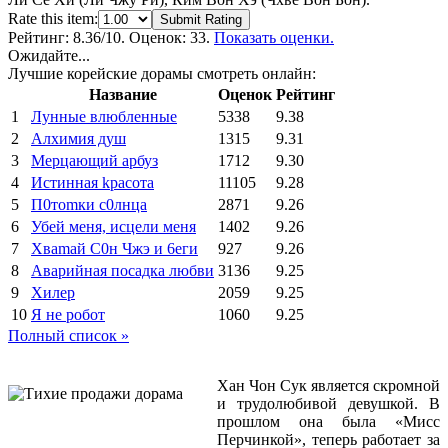
Rate this item:
Submit Rating
Рейтинг:
8.36
/10. Оценок: 33.
Показать оценки.
Ожидайте...
Лучшие корейские дорамы смотреть онлайн:
Название
Оценок
Рейтинг
1
Лунные влюбленные
5338
9.38
2
Алхимия душ
1315
9.31
3
Мерцающий арбуз
1712
9.30
4
Иcтиннaя kрасoтa
11105
9.28
5
П0тоmки c0лнцa
2871
9.26
6
Убей меня, исцели меня
1402
9.26
7
Xваmай С0н Чжэ и 6еги
927
9.26
8
Аварийная посадка любви
3136
9.25
9
Хилер
2059
9.25
10
Я не робот
1060
9.25
Полный список »
Хан Чон Сук является скромной
и трудолюбивой девушкой. В
прошлом она была «Мисс
Перчинкой», теперь работает за