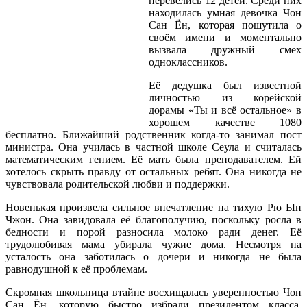
перевелись 12 детей. Среди них
находилась умная девочка Чон
Сан Ён, которая пошутила о
своём имени и моментально
вызвала дружный смех
одноклассников.
Её дедушка был известной
личностью из корейской
дорамы «Ты и всё остальное» в
хорошем качестве 1080
бесплатно. Ближайший родственник когда-то занимал пост
министра. Она училась в частной школе Сеула и считалась
математическим гением. Её мать была преподавателем. Ей
хотелось скрыть правду от остальных ребят. Она никогда не
чувствовала родительской любви и поддержки.
Новенькая произвела сильное впечатление на тихую Рю Ын
Чжон. Она завидовала её благополучию, поскольку росла в
бедности и порой разносила молоко ради денег. Её
трудолюбивая мама убирала чужие дома. Несмотря на
усталость она заботилась о дочери и никогда не была
равнодушной к её проблемам.
Скромная школьница втайне восхищалась уверенностью Чон
Сан Ён, которую быстро избрали президентом класса.