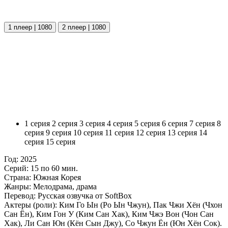
1 плеер | 1080
2 плеер | 1080
1 серия
2 серия
3 серия
4 серия
5 серия
6 серия
7 серия
8
серия
9 серия
10 серия
11 серия
12 серия
13 серия
14
серия
15 серия
Год:
2025
Серий:
15 по 60 мин.
Страна:
Южная Корея
Жанры:
Мелодрама, драма
Перевод:
Русская озвучка от SoftBox
Актеры (роли):
Ким Го Ын (Ро Ын Чжун), Пак Чжи Хён (Чхон
Сан Ён), Ким Гон У (Ким Сан Хак), Ким Чжэ Вон (Чон Сан
Хак), Ли Сан Юн (Кён Сын Джу), Со Чжун Ён (Юн Хён Сок).