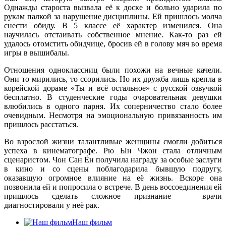
Однажды староста вызвала её к доске и больно ударила по
рукам палкой за нарушение дисциплины. Ей пришлось молча
снести обиду. В 5 классе её характер изменился. Она
научилась отстаивать собственное мнение. Как-то раз ей
удалось отомстить обидчице, бросив ей в голову мяч во время
игры в вышибалы.
Отношения одноклассниц были похожи на вечные качели.
Они то мирились, то ссорились. Но их дружба лишь крепла в
корейской дораме «Ты и всё остальное» с русской озвучкой
бесплатно. В студенческие годы очаровательная девушки
влюбились в одного парня. Их соперничество стало более
очевидным. Несмотря на эмоциональную привязанность им
пришлось расстаться.
Во взрослой жизни талантливые женщины смогли добиться
успеха в кинематографе. Рю Ын Чжон стала отличным
сценаристом. Чон Сан Ён получила награду за особые заслуги
в кино и со сцены поблагодарила бывшую подругу,
оказавшую огромное влияние на её жизнь. Вскоре она
позвонила ей и попросила о встрече. В день воссоединения ей
пришлось сделать сложное признание – врачи
диагностировали у неё рак.
Наш фильм