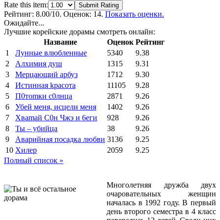
Rate this item:
Submit Rating
Рейтинг:
8.00
/10. Оценок: 14.
Показать оценки.
Ожидайте...
Лучшие корейские дорамы смотреть онлайн:
Название
Оценок
Рейтинг
1
Лунные влюбленные
5340
9.38
2
Алхимия душ
1315
9.31
3
Мерцающий арбуз
1712
9.30
4
Иcтиннaя kрасoтa
11105
9.28
5
П0тоmки c0лнцa
2871
9.26
6
Убей меня, исцели меня
1402
9.26
7
Xваmай С0н Чжэ и 6еги
928
9.26
8
Ты – убийца
38
9.26
9
Аварийная посадка любви
3136
9.25
10
Хилер
2059
9.25
Полный список »
Многолетняя дружба двух
очаровательных женщин
началась в 1992 году. В первый
день второго семестра в 4 класс