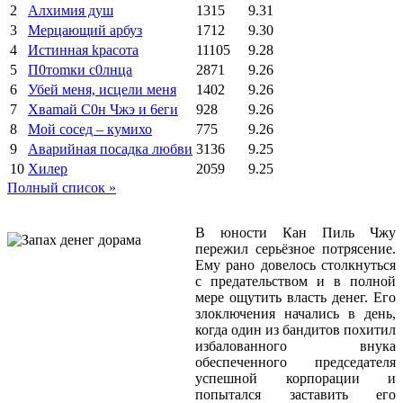
2
Алхимия душ
1315
9.31
3
Мерцающий арбуз
1712
9.30
4
Иcтиннaя kрасoтa
11105
9.28
5
П0тоmки c0лнцa
2871
9.26
6
Убей меня, исцели меня
1402
9.26
7
Xваmай С0н Чжэ и 6еги
928
9.26
8
Мой сосед – кумихо
775
9.26
9
Аварийная посадка любви
3136
9.25
10
Хилер
2059
9.25
Полный список »
В юности Кан Пиль Чжу
пережил серьёзное потрясение.
Ему рано довелось столкнуться
с предательством и в полной
мере ощутить власть денег. Его
злоключения начались в день,
когда один из бандитов похитил
избалованного внука
обеспеченного председателя
успешной корпорации и
попытался заставить его