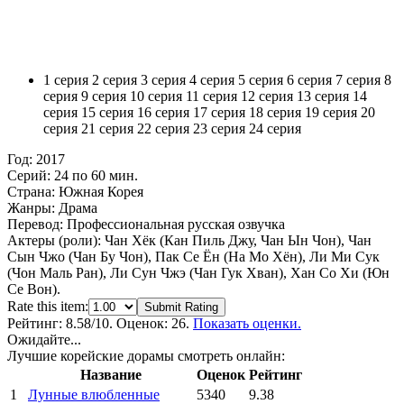
1 серия
2 серия
3 серия
4 серия
5 серия
6 серия
7 серия
8
серия
9 серия
10 серия
11 серия
12 серия
13 серия
14
серия
15 серия
16 серия
17 серия
18 серия
19 серия
20
серия
21 серия
22 серия
23 серия
24 серия
Год:
2017
Серий:
24 по 60 мин.
Страна:
Южная Корея
Жанры:
Драма
Перевод:
Профессиональная русская озвучка
Актеры (роли):
Чан Хёк (Кан Пиль Джу, Чан Ын Чон), Чан
Сын Чжо (Чан Бу Чон), Пак Се Ён (На Мо Хён), Ли Ми Сук
(Чон Маль Ран), Ли Сун Чжэ (Чан Гук Хван), Хан Со Хи (Юн
Се Вон).
Rate this item:
Submit Rating
Рейтинг:
8.58
/10. Оценок: 26.
Показать оценки.
Ожидайте...
Лучшие корейские дорамы смотреть онлайн:
Название
Оценок
Рейтинг
1
Лунные влюбленные
5340
9.38