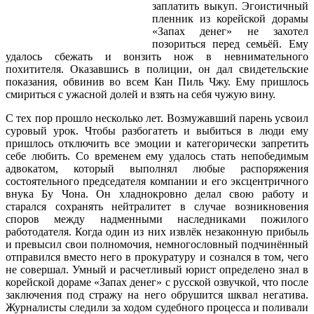
заплатить выкуп. Эгоистичный
пленник из корейской дорамы
«Запах денег» не захотел
позориться перед семьёй. Ему
удалось сбежать и вонзить нож в невнимательного
похитителя. Оказавшись в полиции, он дал свидетельские
показания, обвинив во всем Кан Пиль Чжу. Ему пришлось
смириться с ужасной долей и взять на себя чужую вину.
С тех пор прошло несколько лет. Возмужавший парень усвоил
суровый урок. Чтобы разбогатеть и выбиться в люди ему
пришлось отключить все эмоции и категорически запретить
себе любить. Со временем ему удалось стать непобедимым
адвокатом, который выполнял любые распоряжения
состоятельного председателя компании и его эксцентричного
внука Бу Чона. Он хладнокровно делал свою работу и
старался сохранять нейтралитет в случае возникновения
споров между надменными наследниками пожилого
работодателя. Когда один из них извлёк незаконную прибыль
и превысил свои полномочия, немногословный подчинённый
отправился вместо него в прокуратуру и сознался в том, чего
не совершал. Умный и расчетливый юрист определено знал в
корейской дораме «Запах денег» с русской озвучкой, что после
заключения под стражу на него обрушится шквал негатива.
Журналисты следили за ходом судебного процесса и поливали