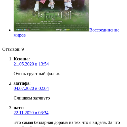
Воссоединение
миров
Отзывов: 9
Ксюша
:
21.05.2020 в 13:54
Очень грустный фильм.
Латифа
:
04.07.2020 в 02:04
Слишком затянуто
натт
:
22.11.2020 в 08:34
Это самая бездарная дорама из тех что я видела. За что