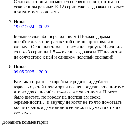
С удовольствием посмотрела первые серии, потом на
ускоренном режиме. К 12 серии уже раздражали нытьем
и затянутостью дорамы.
Инна
:
19.07.2024 в 00:27
Большое спасибо переводчикам ) Похоже дорама —
пособие для к призраков чтоб они не приставали к
живым . Основная тема — время не вернуть. Я осилила
только 3 серии на 1.5 — очень раздражала ГГ несмотря
на сочувствие к ней и слишком нелепый сценарий.
Нина
:
09.05.2025 в 20:01
Все таки странные корейские родители, дубасят
взрослых детей почем зря и возненавидели зятя, потому
что их дочка погибла из-за ее же халатности. Нечего
было шастать по городу на последнем сроке
беременности… и внучку не хотят не то что помогаать
воспитывать, а даже видеть ее не хотят, ужастики в их
семьях…
Добавить комментарий