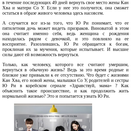
в течение последующих 49 дней вернуть свое место жены Кан
Хва и матери Со У. Если у нее это получится, она сможет
остаться в образе живого человека здесь насовсем.
А случается все из-за того, что Ю Ри понимает, что ее
пятилетняя дочь может видеть призраков. Виноватой в этом
она считает именно себя, ведь женщина с рождения
находилась рядом с девочкой, и это повлияло на ее
восприятие. Разозлившись, Ю Ри обращается к богам,
проклиная их за мучения, которые испытывает. И высшие
силы дают ей возможность вернуться.
Только, как человеку, которого все считают умершим,
вернуться в обычную жизнь? Ведь за это время родные и
близкие уже привыкли к ее отсутствию. Что будет с жизнями
Кан Хва, его новой жены, малышки Со У, родителей и сестры
Ю Ри в корейском сериале «Здравствуй, мама» ? Как
объяснить такое происшествие, и как продолжить жить
нормальной жизнью? Это и попытается узнать Ю Ри.