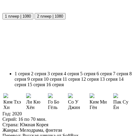
1 плеер | 1080
2 плеер | 1080
1 серия
2 серия
3 серия
4 серия
5 серия
6 серия
7 серия
8
серия
9 серия
10 серия
11 серия
12 серия
13 серия
14
серия
15 серия
16 серия
Ким Тхэ
Ли Кю
Го Бо
Cо У
Ким Ми
Пак Су
Хи
Хён
Гёль
Джин
Гён
Ён
Год:
2020
Серий:
16 по 70 мин.
Страна:
Южная Корея
Жанры:
Мелодрама, фэнтези
Перевод:
Русская озвучка от SoftBox