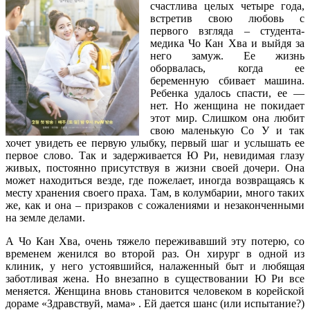
счастлива целых четыре года,
встретив свою любовь с
первого взгляда – студента-
медика Чо Кан Хва и выйдя за
него замуж. Ее жизнь
оборвалась, когда ее
беременную сбивает машина.
Ребенка удалось спасти, ее —
нет. Но женщина не покидает
этот мир. Слишком она любит
свою маленькую Со У и так
хочет увидеть ее первую улыбку, первый шаг и услышать ее
первое слово. Так и задерживается Ю Ри, невидимая глазу
живых, постоянно присутствуя в жизни своей дочери. Она
может находиться везде, где пожелает, иногда возвращаясь к
месту хранения своего праха. Там, в колумбарии, много таких
же, как и она – призраков с сожалениями и незаконченными
на земле делами.
А Чо Кан Хва, очень тяжело переживавший эту потерю, со
временем женился во второй раз. Он хирург в одной из
клиник, у него устоявшийся, налаженный быт и любящая
заботливая жена. Но внезапно в существовании Ю Ри все
меняется. Женщина вновь становится человеком в корейской
дораме «Здравствуй, мама» . Ей дается шанс (или испытание?)