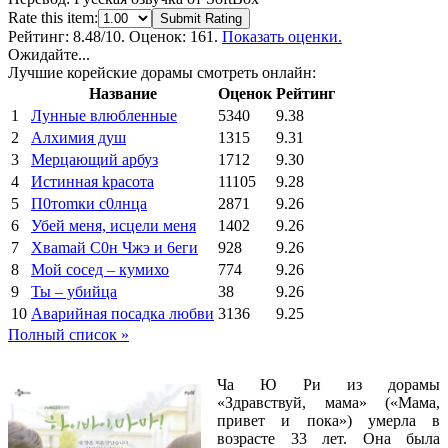
Rate this item:
Submit Rating
Рейтинг:
8.48
/10. Оценок: 161.
Показать оценки.
Ожидайте...
Лучшие корейские дорамы смотреть онлайн:
Название
Оценок
Рейтинг
1
Лунные влюбленные
5340
9.38
2
Алхимия душ
1315
9.31
3
Мерцающий арбуз
1712
9.30
4
Иcтиннaя kрасoтa
11105
9.28
5
П0тоmки c0лнцa
2871
9.26
6
Убей меня, исцели меня
1402
9.26
7
Xваmай С0н Чжэ и 6еги
928
9.26
8
Мой сосед – кумихо
774
9.26
9
Ты – убийца
38
9.26
10
Аварийная посадка любви
3136
9.25
Полный список »
Ча Ю Ри из дорамы
«Здравствуй, мама» («Мама,
привет и пока») умерла в
возрасте 33 лет. Она была