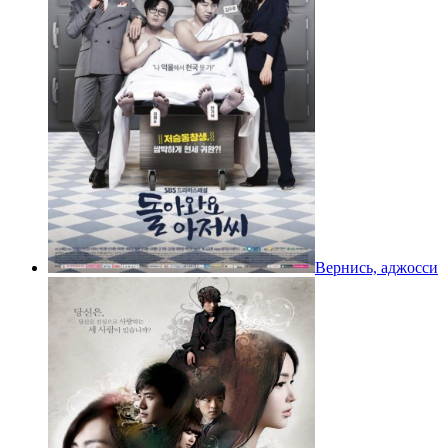
Вернись, аджосси