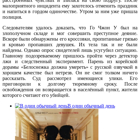
расстроенных чувствах и злилась на свою подругу. После
малоприятного инцидента ему захотелось отменить праздник
и напиться в гордом одиночестве. Утром за ним уже пришла
полиция.
Следователям удалось доказать, что Го Чжон У был на
злополучном складе и мог совершить преступное деяние.
Вскоре были обнаружены его кроссовки, пропитанные грязью
и кровью пропавших девушек. Их тела так и не были
найдены. Однако опрос свидетелей лишь усугубил ситуацию.
Главному подозреваемому пришлось пройти через детектор
лжи и следственный эксперимент. Парень из корейской
дорамы «Белоснежка должна умереть» с русской озвучкой в
хорошем качестве был нетрезв. Он не смог толком ничего
рассказать. Суд рассмотрел имеющиеся улики. Его
приговорили к долгому тюремному сроку. После
освобождения он возвращается в населённый пункт, жители
которого считают его убийцей.
В один обычный день