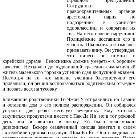
страшном преступлении.
Сотрудники
правоохранительных органов
арестовали парня по
подозрению в убийстве
одноклассниц и сокрытии их
тел. На него надели наручники.
Полицейские доставили его в
участок. Школьник отказывался
признавать вину. Он утверждал,
что ничего не помнит в
корейской дораме «Белоснежка должна умереть» в хорошем
качестве. Незадолго до чудовищной трагедии симпатичный
житель маленького городка успешно сдал выпускной экзамен.
Несмотря на то, что многие ученики благополучно его
провалили, он решил воспользоваться родительским отъездом
и позвать всех на тусовку.
Ближайшие родственники Го Чжон У отправились на Гавайи
и оставили дом в его полном распоряжении. Он собирался
устроить для ребят весёлую вечеринку. Ему хотелось
закупиться продуктами вместе с Пак Да Ин, но в тот роковой
день она не явилась в школу. Ей было невозможно
дозвониться. Вскоре озадаченный юноша заметил в своём
автомобиле одиноко сидящую Шим Бо Ён. Она находилась в