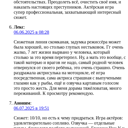
обстоятельствах. Преодолеть всё, очистить своё имя, и
наказать настоящих преступников. Актёрская игра
супер профессиональная, захватывающий интересный
сюжет.
Лекс
:
06.06.2025 в 08:28
Сюжетная линия скомканая, задумка режиссёра может
была хорошей, но столько глупых нестыковок. Гг очень
жалко, 7 лет жизни вырвано у человека, который
столько за это время перетерпел. Ну, а мать это вообще, с
такой матерью и врагов не надо, самый родной человек
отвернулся от своего ребёнка, это очень страшно. Очень
раздражала актрисулька на мотоцикле, её игра
посредственная, сама актриса страшная с выпучеными
глазами как у рыбы, ещё и озвучка картавым голосом
это просто жесть. Для меня дорама тяжёловатая, много
переживаний. К просмотру рекомендую.
Аноним
:
06.07.2025 в 19:51
Сюжет: 10/10, но есть к чему придраться. Игра актёров:
удовлетворительно сопливо. Озвучка — отдельные