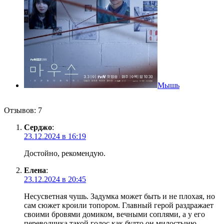
Мышь
Отзывов: 7
Серджо
:
23.12.2024 в 16:19
Достойно, рекомендую.
Елена
:
23.12.2024 в 20:45
Несусветная чушь. Задумка может быть и не плохая, но
сам сюжет кроили топором. Главный герой раздражает
своими бровями домиком, вечными соплями, а у его
переводчика такой голос как будто он милостыню