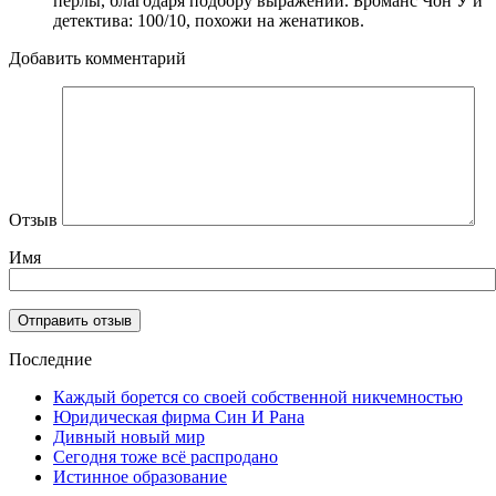
перлы, благодаря подбору выражений. Броманс Чон У и
детектива: 100/10, похожи на женатиков.
Добавить комментарий
Отзыв
Имя
Последние
Каждый борется со своей собственной никчемностью
Юридическая фирма Син И Рана
Дивный новый мир
Сегодня тоже всё распродано
Истинное образование