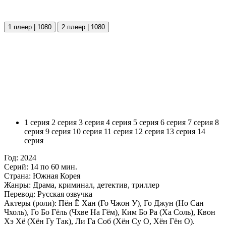
1 плеер | 1080
2 плеер | 1080
1 серия
2 серия
3 серия
4 серия
5 серия
6 серия
7 серия
8
серия
9 серия
10 серия
11 серия
12 серия
13 серия
14
серия
Год:
2024
Серий:
14 по 60 мин.
Страна:
Южная Корея
Жанры:
Драма, криминал, детектив, триллер
Перевод:
Русская озвучка
Актеры (роли):
Пён Ё Хан (Го Чжон У), Го Джун (Но Сан
Чхоль), Го Бо Гёль (Чхве На Гём), Ким Бо Ра (Ха Соль), Квон
Хэ Хё (Хён Гу Так), Ли Га Соб (Хён Су О, Хён Гён О).