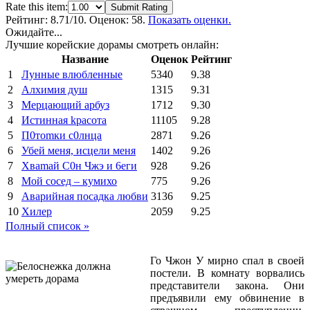
Rate this item:
Submit Rating
Рейтинг:
8.71
/10. Оценок: 58.
Показать оценки.
Ожидайте...
Лучшие корейские дорамы смотреть онлайн:
Название
Оценок
Рейтинг
1
Лунные влюбленные
5340
9.38
2
Алхимия душ
1315
9.31
3
Мерцающий арбуз
1712
9.30
4
Иcтиннaя kрасoтa
11105
9.28
5
П0тоmки c0лнцa
2871
9.26
6
Убей меня, исцели меня
1402
9.26
7
Xваmай С0н Чжэ и 6еги
928
9.26
8
Мой сосед – кумихо
775
9.26
9
Аварийная посадка любви
3136
9.25
10
Хилер
2059
9.25
Полный список »
Го Чжон У мирно спал в своей
постели. В комнату ворвались
представители закона. Они
предъявили ему обвинение в