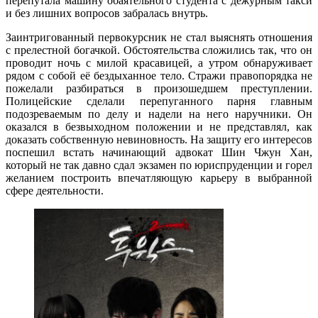
перепутала машину обаятельного студента с дежурным такси
и без лишних вопросов забралась внутрь.
Заинтригованный первокурсник не стал выяснять отношения
с прелестной богачкой. Обстоятельства сложились так, что он
проводит ночь с милой красавицей, а утром обнаруживает
рядом с собой её бездыханное тело. Стражи правопорядка не
пожелали разбираться в произошедшем преступлении.
Полицейские сделали перепуганного парня главным
подозреваемым по делу и надели на него наручники. Он
оказался в безвыходном положении и не представлял, как
доказать собственную невиновность. На защиту его интересов
поспешил встать начинающий адвокат Шин Чжун Хан,
который не так давно сдал экзамен по юриспруденции и горел
желанием построить впечатляющую карьеру в выбранной
сфере деятельности.