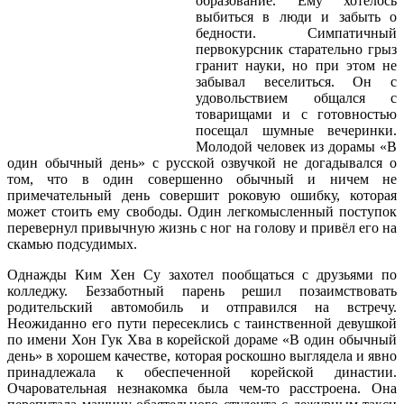
образование. Ему хотелось
выбиться в люди и забыть о
бедности. Симпатичный
первокурсник старательно грыз
гранит науки, но при этом не
забывал веселиться. Он с
удовольствием общался с
товарищами и с готовностью
посещал шумные вечеринки.
Молодой человек из дорамы «В
один обычный день» с русской озвучкой не догадывался о
том, что в один совершенно обычный и ничем не
примечательный день совершит роковую ошибку, которая
может стоить ему свободы. Один легкомысленный поступок
перевернул привычную жизнь с ног на голову и привёл его на
скамью подсудимых.
Однажды Ким Хен Су захотел пообщаться с друзьями по
колледжу. Беззаботный парень решил позаимствовать
родительский автомобиль и отправился на встречу.
Неожиданно его пути пересеклись с таинственной девушкой
по имени Хон Гук Хва в корейской дораме «В один обычный
день» в хорошем качестве, которая роскошно выглядела и явно
принадлежала к обеспеченной корейской династии.
Очаровательная незнакомка была чем-то расстроена. Она