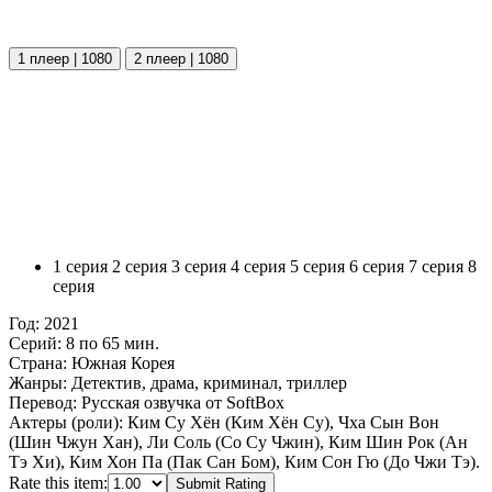
1 плеер | 1080
2 плеер | 1080
1 серия
2 серия
3 серия
4 серия
5 серия
6 серия
7 серия
8
серия
Год:
2021
Серий:
8 по 65 мин.
Страна:
Южная Корея
Жанры:
Детектив, драма, криминал, триллер
Перевод:
Русская озвучка от SoftBox
Актеры (роли):
Ким Су Хён (Ким Хён Су), Чха Сын Вон
(Шин Чжун Хан), Ли Соль (Со Су Чжин), Ким Шин Рок (Ан
Тэ Хи), Ким Хон Па (Пак Сан Бом), Ким Сон Гю (До Чжи Тэ).
Rate this item:
Submit Rating