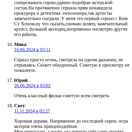
сопереживать герою,удачно подобран актерский
состав.На протяжении сериала прям ненавидела
прокурора и детектива -пенсионера,так артисты
замечательно сыграли .У меня это первый сериал с Ким
Су Хеном,ну что сказать,снимаю шляпу, замечательный
артист, большой молодец,непременно посмотрю другие
его работы.
Мика
:
16.06.2024 в 03:11
Сериал просто огонь, смотрела на одном дыхании, не
отрываясь. Сюжет обалденный. Советую к просмотру не
пожалеете.
Юрий
:
26.06.2024 в 03:02
Очень классный фильм советую всем смотреть
Свет
:
11.11.2024 в 02:27
Хорошая дорама. Напряжение до последней серии, игра
актеров очень правдоподобная.
Мир прекрасен, а жизнь мы портим себе сами своими