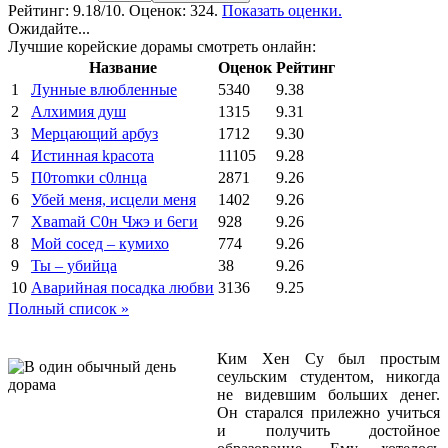
Рейтинг:
9.18
/10. Оценок: 324.
Показать оценки.
Ожидайте...
Лучшие корейские дорамы смотреть онлайн:
Название
Оценок
Рейтинг
1
Лунные влюбленные
5340
9.38
2
Алхимия душ
1315
9.31
3
Мерцающий арбуз
1712
9.30
4
Иcтиннaя kрасoтa
11105
9.28
5
П0тоmки c0лнцa
2871
9.26
6
Убей меня, исцели меня
1402
9.26
7
Xваmай С0н Чжэ и 6еги
928
9.26
8
Мой сосед – кумихо
774
9.26
9
Ты – убийца
38
9.26
10
Аварийная посадка любви
3136
9.25
Полный список »
Ким Хен Су был простым
сеульским студентом, никогда
не видевшим больших денег.
Он старался прилежно учиться
и получить достойное