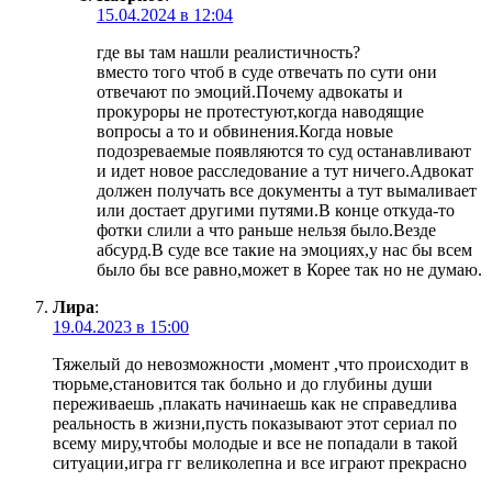
15.04.2024 в 12:04
где вы там нашли реалистичность?
вместо того чтоб в суде отвечать по сути они
отвечают по эмоций.Почему адвокаты и
прокуроры не протестуют,когда наводящие
вопросы а то и обвинения.Когда новые
подозреваемые появляются то суд останавливают
и идет новое расследование а тут ничего.Адвокат
должен получать все документы а тут вымаливает
или достает другими путями.В конце откуда-то
фотки слили а что раньше нельзя было.Везде
абсурд.В суде все такие на эмоциях,у нас бы всем
было бы все равно,может в Корее так но не думаю.
Лира
:
19.04.2023 в 15:00
Тяжелый до невозможности ,момент ,что происходит в
тюрьме,становится так больно и до глубины души
переживаешь ,плакать начинаешь как не справедлива
реальность в жизни,пусть показывают этот сериал по
всему миру,чтобы молодые и все не попадали в такой
ситуации,игра гг великолепна и все играют прекрасно