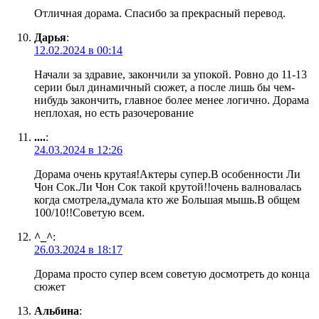
Отличная дорама. Спасибо за прекрасный перевод.
Дарья
:
12.02.2024 в 00:14
Начали за здравие, закончили за упокой. Ровно до 11-13
серии был динамичный сюжет, а после лишь бы чем-
нибудь закончить, главное более менее логично. Дорама
неплохая, но есть разочерование
....
:
24.03.2024 в 12:26
Дорама очень крутая!Актеры супер.В особенности Ли
Чон Сок.Ли Чон Сок такой крутой!!очень валновалась
когда смотрела,думала кто же Большая мышь.В общем
100/10!!Советую всем.
^⁠_⁠^
:
26.03.2024 в 18:17
Дорама просто супер всем советую досмотреть до конца
сюжет
Альбина
: