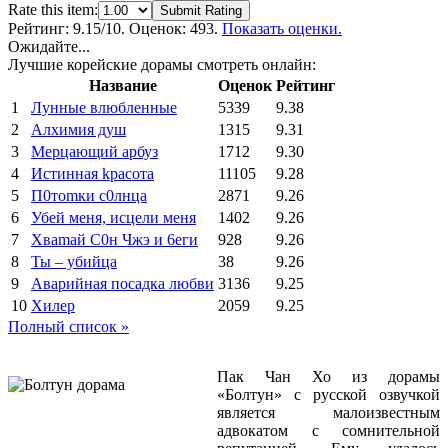
Rate this item:
Submit Rating
Рейтинг:
9.15
/10. Оценок: 493.
Показать оценки.
Ожидайте...
Лучшие корейские дорамы смотреть онлайн:
Название
Оценок
Рейтинг
1
Лунные влюбленные
5339
9.38
2
Алхимия душ
1315
9.31
3
Мерцающий арбуз
1712
9.30
4
Иcтиннaя kрасoтa
11105
9.28
5
П0тоmки c0лнцa
2871
9.26
6
Убей меня, исцели меня
1402
9.26
7
Xваmай С0н Чжэ и 6еги
928
9.26
8
Ты – убийца
38
9.26
9
Аварийная посадка любви
3136
9.25
10
Хилер
2059
9.25
Полный список »
Пак Чан Хо из дорамы
«Болтун» с русской озвучкой
является малоизвестным
адвокатом с сомнительной