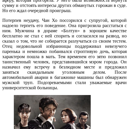
аферу, которая прогорела. У него была возможность вернуть
сумму и отстоять интересы других обманутых горожан в суде.
Но его ждал очередной проигрыш.
Потерпев неудачу, Чан Хо поссорился с супругой, которой
надоело терпеть его поведение. Она пригрозила расстаться с
ним. Мужчина в дораме «Болтун» в хорошем качестве
бесплатно не стал с ней спорить и согласился на развод, но
сказал о том, что не собирается разлучаться со своим тестем.
Отец недовольной избранницы поддерживал невезучего
паренька и немножко побаивался строптивую дочь, которая
характером пошла в мать. Тем временем его зятю позвонил
таинственный человек, представившийся мэром города. Он
назначил ему встречу в безлюдном месте и предложил
заняться скандальным уголовным делом. После
автомобильной аварии в багажнике машины был обнаружен
мужской труп. Подозреваемыми стали уважаемые врачи
университетской больницы.