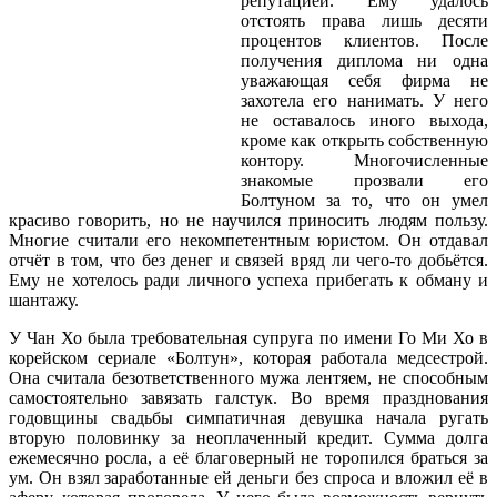
репутацией. Ему удалось
отстоять права лишь десяти
процентов клиентов. После
получения диплома ни одна
уважающая себя фирма не
захотела его нанимать. У него
не оставалось иного выхода,
кроме как открыть собственную
контору. Многочисленные
знакомые прозвали его
Болтуном за то, что он умел
красиво говорить, но не научился приносить людям пользу.
Многие считали его некомпетентным юристом. Он отдавал
отчёт в том, что без денег и связей вряд ли чего-то добьётся.
Ему не хотелось ради личного успеха прибегать к обману и
шантажу.
У Чан Хо была требовательная супруга по имени Го Ми Хо в
корейском сериале «Болтун», которая работала медсестрой.
Она считала безответственного мужа лентяем, не способным
самостоятельно завязать галстук. Во время празднования
годовщины свадьбы симпатичная девушка начала ругать
вторую половинку за неоплаченный кредит. Сумма долга
ежемесячно росла, а её благоверный не торопился браться за
ум. Он взял заработанные ей деньги без спроса и вложил её в