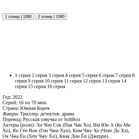
1 плеер | 1080
2 плеер | 1080
1 серия
2 серия
3 серия
4 серия
5 серия
6 серия
7 серия
8
серия
9 серия
10 серия
11 серия
12 серия
13 серия
14
серия
15 серия
16 серия
Год:
2022
Серий:
16 по 70 мин.
Страна:
Южная Корея
Жанры:
Триллер, детектив, драма
Перевод:
Русская озвучка от SoftBox
Актеры (роли):
Ли Чон Сок (Пак Чан Хо), Им Юн А (Ко Ми
Хо), Ян Гён Вон (Гон Чжи Хун), Ким Чжу Хо (Чхве До Ха),
Ок Чжа Ён (Хён Чжу Хи), Квак Дон Ён (Джерри).