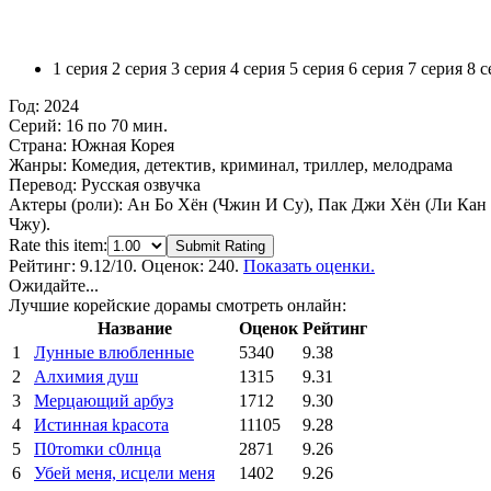
1 серия
2 серия
3 серия
4 серия
5 серия
6 серия
7 серия
8 с
Год:
2024
Серий:
16 по 70 мин.
Страна:
Южная Корея
Жанры:
Комедия, детектив, криминал, триллер, мелодрама
Перевод:
Русская озвучка
Актеры (роли):
Ан Бо Хён (Чжин И Су), Пак Джи Хён (Ли Кан 
Чжу).
Rate this item:
Submit Rating
Рейтинг:
9.12
/10. Оценок: 240.
Показать оценки.
Ожидайте...
Лучшие корейские дорамы смотреть онлайн:
Название
Оценок
Рейтинг
1
Лунные влюбленные
5340
9.38
2
Алхимия душ
1315
9.31
3
Мерцающий арбуз
1712
9.30
4
Иcтиннaя kрасoтa
11105
9.28
5
П0тоmки c0лнцa
2871
9.26
6
Убей меня, исцели меня
1402
9.26