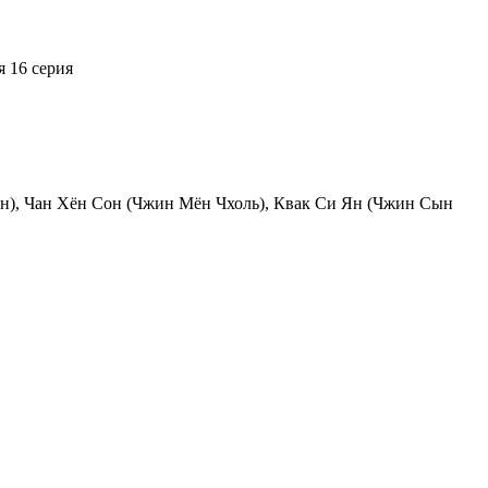
я
16 серия
н), Чан Хён Сон (Чжин Мён Чхоль), Квак Си Ян (Чжин Сын