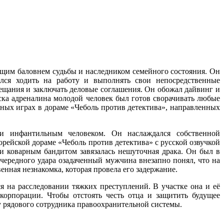
ящим баловнем судьбы и наследником семейного состояния. Он
ился ходить на работу и выполнять свои непосредственные
вещания и заключать деловые соглашения. Он обожал дайвинг и
ска адреналина молодой человек был готов сворачивать любые
бных играх в дораме «Чеболь против детектива», направленных
и инфантильным человеком. Он наслаждался собственной
рейской дораме «Чеболь против детектива» с русской озвучкой
 коварным бандитом завязалась нешуточная драка. Он был в
чередного удара озадаченный мужчина внезапно понял, что на
енная незнакомка, которая провела его задержание.
на расследовании тяжких преступлений. В участке она и её
корпорации. Чтобы отстоять честь отца и защитить будущее
 рядового сотрудника правоохранительной системы.