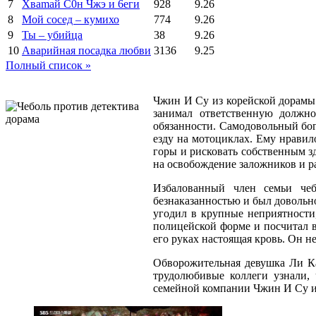
7
Xваmай С0н Чжэ и 6еги
928
9.26
8
Мой сосед – кумихо
774
9.26
9
Ты – убийца
38
9.26
10
Аварийная посадка любви
3136
9.25
Полный список »
Чжин И Су из корейской дорамы 
занимал ответственную должно
обязанности. Самодовольный бог
езду на мотоциклах. Ему нравил
горы и рисковать собственным з
на освобождение заложников и р
Избалованный член семьи чеб
безнаказанностью и был довольн
угодил в крупные неприятности
полицейской форме и посчитал в
его руках настоящая кровь. Он н
Обворожительная девушка Ли Ка
трудолюбивые коллеги узнали, 
семейной компании Чжин И Су из