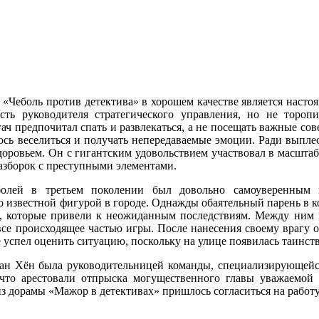
«Чеболь против детектива» в хорошем качестве является насто
сть руководителя стратегического управления, но не тороп
ач предпочитал спать и развлекаться, а не посещать важные со
ось веселиться и получать непередаваемые эмоции. Ради выпле
доровьем. Он с гигантским удовольствием участвовал в масшта
азборок с преступными элементами.
олей в третьем поколении был довольно самоуверенным 
о известной фигурой в городе. Однажды обаятельный парень в ко
, которые привели к неожиданным последствиям. Между ним и
се происходящее частью игры. После нанесения своему врагу о
е успел оценить ситуацию, поскольку на улице появилась таинств
н Хён была руководительницей команды, специализирующейся 
что арестовали отпрыска могущественного главы уважаемой 
 дорамы «Мажор в детективах» пришлось согласиться на работу