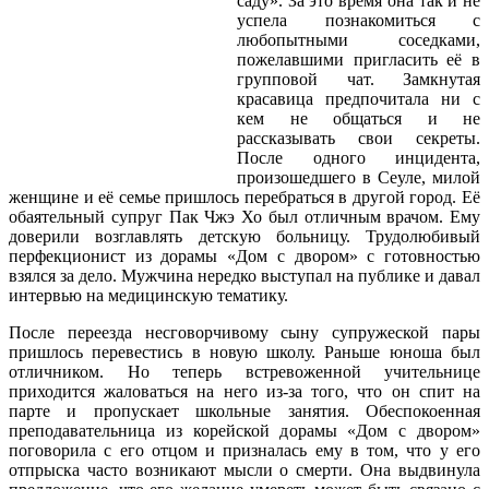
саду». За это время она так и не
успела познакомиться с
любопытными соседками,
пожелавшими пригласить её в
групповой чат. Замкнутая
красавица предпочитала ни с
кем не общаться и не
рассказывать свои секреты.
После одного инцидента,
произошедшего в Сеуле, милой
женщине и её семье пришлось перебраться в другой город. Её
обаятельный супруг Пак Чжэ Хо был отличным врачом. Ему
доверили возглавлять детскую больницу. Трудолюбивый
перфекционист из дорамы «Дом с двором» с готовностью
взялся за дело. Мужчина нередко выступал на публике и давал
интервью на медицинскую тематику.
После переезда несговорчивому сыну супружеской пары
пришлось перевестись в новую школу. Раньше юноша был
отличником. Но теперь встревоженной учительнице
приходится жаловаться на него из-за того, что он спит на
парте и пропускает школьные занятия. Обеспокоенная
преподавательница из корейской дорамы «Дом с двором»
поговорила с его отцом и призналась ему в том, что у его
отпрыска часто возникают мысли о смерти. Она выдвинула