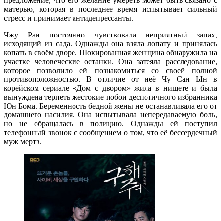
предложение, что его желание умереть может быть связано с
матерью, которая в последнее время испытывает сильный
стресс и принимает антидепрессанты.
Чжу Ран постоянно чувствовала неприятный запах,
исходящий из сада. Однажды она взяла лопату и принялась
копать в своём дворе. Шокированная женщина обнаружила на
участке человеческие останки. Она затеяла расследование,
которое позволило ей познакомиться со своей полной
противоположностью. В отличие от неё Чу Сан Ын в
корейском сериале «Дом с двором» жила в нищете и была
вынуждена терпеть жестокие побои деспотичного избранника
Юн Бома. Беременность бедной жены не останавливала его от
домашнего насилия. Она испытывала непередаваемую боль,
но не обращалась в полицию. Однажды ей поступил
телефонный звонок с сообщением о том, что её бессердечный
муж мертв.