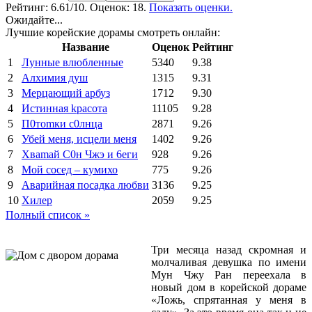
Рейтинг:
6.61
/10. Оценок: 18.
Показать оценки.
Ожидайте...
Лучшие корейские дорамы смотреть онлайн:
Название
Оценок
Рейтинг
1
Лунные влюбленные
5340
9.38
2
Алхимия душ
1315
9.31
3
Мерцающий арбуз
1712
9.30
4
Иcтиннaя kрасoтa
11105
9.28
5
П0тоmки c0лнцa
2871
9.26
6
Убей меня, исцели меня
1402
9.26
7
Xваmай С0н Чжэ и 6еги
928
9.26
8
Мой сосед – кумихо
775
9.26
9
Аварийная посадка любви
3136
9.25
10
Хилер
2059
9.25
Полный список »
Три месяца назад скромная и
молчаливая девушка по имени
Мун Чжу Ран переехала в
новый дом в корейской дораме
«Ложь, спрятанная у меня в