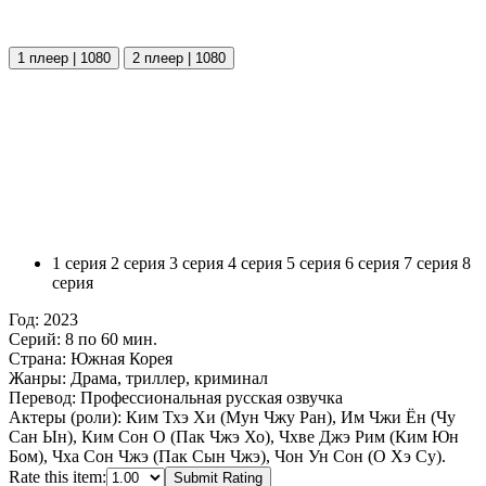
1 плеер | 1080
2 плеер | 1080
1 серия
2 серия
3 серия
4 серия
5 серия
6 серия
7 серия
8
серия
Год:
2023
Серий:
8 по 60 мин.
Страна:
Южная Корея
Жанры:
Драма, триллер, криминал
Перевод:
Профессиональная русская озвучка
Актеры (роли):
Ким Тхэ Хи (Мун Чжу Ран), Им Чжи Ён (Чу
Сан Ын), Ким Сон О (Пак Чжэ Хо), Чхве Джэ Рим (Ким Юн
Бом), Чха Сон Чжэ (Пак Сын Чжэ), Чон Ун Сон (О Хэ Су).
Rate this item:
Submit Rating