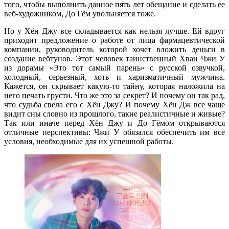
того, чтобы выполнить данное пять лет обещание и сделать ее
веб-художником, До Гём увольняется тоже.
Но у Хён Джу все складывается как нельзя лучше. Ей вдруг
приходит предложение о работе от лица фармацевтической
компании, руководитель которой хочет вложить деньги в
создание вебтунов. Этот человек таинственный Хван Чжи У
из дорамы «Это тот самый парень» с русской озвучкой,
холодный, серьезный, хоть и харизматичный мужчина.
Кажется, он скрывает какую-то тайну, которая наложила на
него печать грусти. Что же это за секрет? И почему он так рад,
что судьба свела его с Хён Джу? И почему Хён Дж все чаще
видит сны словно из прошлого, такие реалистичные и живые?
Так или иначе перед Хён Джу и До Гёмом открываются
отличные перспективы: Чжи У обязался обеспечить им все
условия, необходимые для их успешной работы.