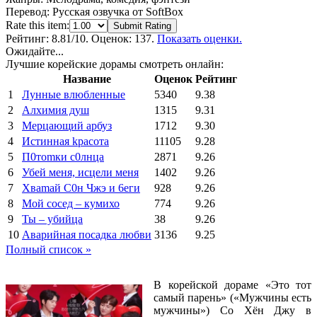
Перевод:
Русская озвучка от SoftBox
Rate this item:
Submit Rating
Рейтинг:
8.81
/10. Оценок: 137.
Показать оценки.
Ожидайте...
Лучшие корейские дорамы смотреть онлайн:
Название
Оценок
Рейтинг
1
Лунные влюбленные
5340
9.38
2
Алхимия душ
1315
9.31
3
Мерцающий арбуз
1712
9.30
4
Иcтиннaя kрасoтa
11105
9.28
5
П0тоmки c0лнцa
2871
9.26
6
Убей меня, исцели меня
1402
9.26
7
Xваmай С0н Чжэ и 6еги
928
9.26
8
Мой сосед – кумихо
774
9.26
9
Ты – убийца
38
9.26
10
Аварийная посадка любви
3136
9.25
Полный список »
В корейской дораме «Это тот
самый парень» («Мужчины есть
мужчины») Со Хён Джу в