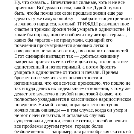
Ну, что сказать… Впечатления сильные, хоть и не все
приятные. Всё думаю о том, какой же Дурой нужно
быть, чтобы помня все свои прошлые жизни еще раз
сделать ту же самую ошибку — выбрать эгоцентричного
и лживого нарцисса, который ТРИЖДЫ разрушил твое
счастье и трижды бросил тебя умирать в одиночестве. И
какие бы оправдания не изобрели ему авторы сериала,
каких бы «врагов» не придумали, сценарий его
поведения просматривается довольно легко и
совершенно не зависит от вида возникших сложностей.
Этот сценарий выглядит так — добиться женщину,
накрепко привязать ее к себе и доказать, что он для нее
единственный и неповторимый, а потом бросить
умирать в одиночестве от тоски и печали. Причем
бросает он ее мучиться от неизвестности и
непонимания, что же все-таки произошло, что пошло не
так и куда делись их «идеальные» отношения, к тому же
делает это зачастую в грубой и жестокой форме, что
полностью укладывается в классическое нарциссическое
поведение. На мой взгляд, оправдать его поступок
можно лишь однажды — в том случае, когда он умер и
не мог с ней связаться. В остальных случаях
существовали десятки, если не сотни, способов решить
все проблемы другим путем, гораздо более
безболезненно — например, для разнообразия сказать ей