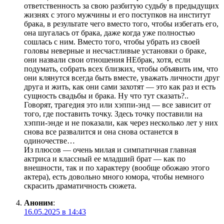
ответственность за свою разбитую судьбу в предыдущих
жизнях с этого мужчины и его поступков на институт
брака, в результате чего вместо того, чтобы избегать его,
она шугалась от брака, даже когда уже полностью
сошлась с ним. Вместо того, чтобы убрать из своей
головы неверные и несчастливые установки о браке,
они назвали свои отношения НЕбрак, хотя, если
подумать, собрать всех близких, чтобы объявить им, что
они клянутся всегда быть вместе, уважать личности друг
друга и жить, как они сами захотят — это как раз и есть
сущность свадьбы и брака. Ну что тут сказать?..
Говорят, трагедия это или хэппи-энд — все зависит от
того, где поставить точку. Здесь точку поставили на
хэппи-энде и не показали, как через несколько лет у них
снова все развалится и она снова останется в
одиночестве…
Из плюсов — очень милая и симпатичная главная
актриса и классный ее младший брат — как по
внешности, так и по характеру (вообще обожаю этого
актера), есть довольно много юмора, чтобы немного
скрасить драматичность сюжета.
Аноним
:
16.05.2025 в 14:43