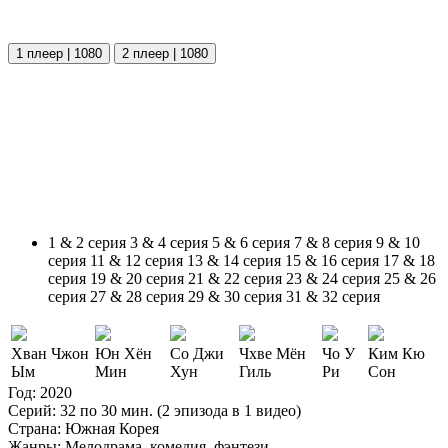
1 плеер | 1080
2 плеер | 1080
1 & 2 серия
3 & 4 серия
5 & 6 серия
7 & 8 серия
9 & 10
серия
11 & 12 серия
13 & 14 серия
15 & 16 серия
17 & 18
серия
19 & 20 серия
21 & 22 серия
23 & 24 серия
25 & 26
серия
27 & 28 серия
29 & 30 серия
31 & 32 серия
Хван Чжон
Юн Хён
Со Джи
Чхве Мён
Чо У
Ким Кю
Ым
Мин
Хун
Гиль
Ри
Сон
Год:
2020
Серий:
32 по 30 мин. (2 эпизода в 1 видео)
Страна:
Южная Корея
Жанры:
Мелодрама, комедия, фэнтези