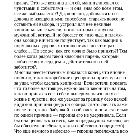
правду. Этот же козлина лгал ей, манипулировал ее
чувствами и событиями — и она, зная обо всем этом,
все же выбрала его!?! Да, конечно, добивался он ее
довольно изощренными способами, стараясь вовсе не
оставить ей выбора, и устроил для нее нехилые
эмоциональные качели, после которых с другим
мужчиной, который не бросает ее «изо льда в пламя»
она вообще ничего не почувствует, так как эмоции в
нормальных здоровых отношениях в десятки раз
слабее… Но все же, как его можно было принять?! Тем
более когда рядом такой классный парень, который
любит ее всем сердцем и действительно о ней
заботится?.
Многим неестественным показался конец, что вполне
понятно, так как корейские сценаристы притянули его
за уши, чтобы сделать хэппи-энд. Если хотели показать
что-то более настоящее, нужно было закончить на том,
как он привязав ее к себе и вывернув наизнанку ее
жизнь и чувства, все же уезжает за границу безо всякой
видимой причины (ведь он собирался это сделать даже
после того, как с бабушкой разобрался, и остался только
по одной причине — героиня его не удерживала. Если
бы она цеплялась за него, как в предыдущих жизнях, он
бы обязательно сбежал, как и свойственно нарциссу))
Что еще немного выбесило — героиня переложила всю