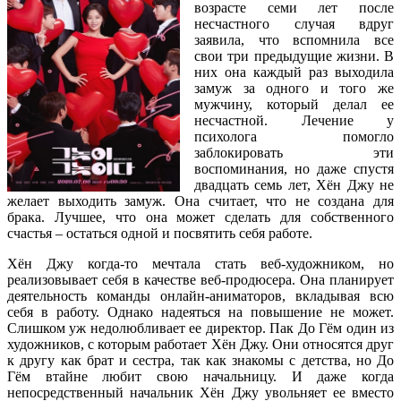
возрасте семи лет после
несчастного случая вдруг
заявила, что вспомнила все
свои три предыдущие жизни. В
них она каждый раз выходила
замуж за одного и того же
мужчину, который делал ее
несчастной. Лечение у
психолога помогло
заблокировать эти
воспоминания, но даже спустя
двадцать семь лет, Хён Джу не
желает выходить замуж. Она считает, что не создана для
брака. Лучшее, что она может сделать для собственного
счастья – остаться одной и посвятить себя работе.
Хён Джу когда-то мечтала стать веб-художником, но
реализовывает себя в качестве веб-продюсера. Она планирует
деятельность команды онлайн-аниматоров, вкладывая всю
себя в работу. Однако надеяться на повышение не может.
Слишком уж недолюбливает ее директор. Пак До Гём один из
художников, с которым работает Хён Джу. Они относятся друг
к другу как брат и сестра, так как знакомы с детства, но До
Гём втайне любит свою начальницу. И даже когда
непосредственный начальник Хён Джу увольняет ее вместо