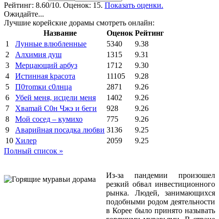
Рейтинг:
8.60
/10. Оценок: 15.
Показать оценки.
Ожидайте...
Лучшие корейские дорамы смотреть онлайн:
Название
Оценок
Рейтинг
1
Лунные влюбленные
5340
9.38
2
Алхимия душ
1315
9.31
3
Мерцающий арбуз
1712
9.30
4
Иcтиннaя kрасoтa
11105
9.28
5
П0тоmки c0лнцa
2871
9.26
6
Убей меня, исцели меня
1402
9.26
7
Xваmай С0н Чжэ и 6еги
928
9.26
8
Мой сосед – кумихо
775
9.26
9
Аварийная посадка любви
3136
9.25
10
Хилер
2059
9.25
Полный список »
Из-за пандемии произошел
резкий обвал инвестиционного
рынка. Людей, занимающихся
подобными родом деятельности
в Корее было принято называть