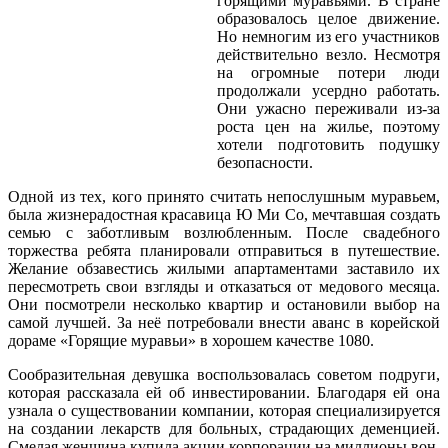
горящими муравьями. В стране
образовалось целое движение.
Но немногим из его участников
действительно везло. Несмотря
на огромные потери люди
продолжали усердно работать.
Они ужасно переживали из-за
роста цен на жилье, поэтому
хотели подготовить подушку
безопасности.
Одной из тех, кого принято считать непослушным муравьем,
была жизнерадостная красавица Ю Ми Со, мечтавшая создать
семью с заботливым возлюбленным. После свадебного
торжества ребята планировали отправиться в путешествие.
Желание обзавестись жилыми апартаментами заставило их
пересмотреть свои взгляды и отказаться от медового месяца.
Они посмотрели несколько квартир и остановили выбор на
самой лучшей. За неё потребовали внести аванс в корейской
дораме «Горящие муравьи» в хорошем качестве 1080.
Сообразительная девушка воспользовалась советом подруги,
которая рассказала ей об инвестировании. Благодаря ей она
узнала о существовании компании, которая специализируется
на создании лекарств для больных, страдающих деменцией.
Смелая женщина купила акции корпорации на миллионы вон.