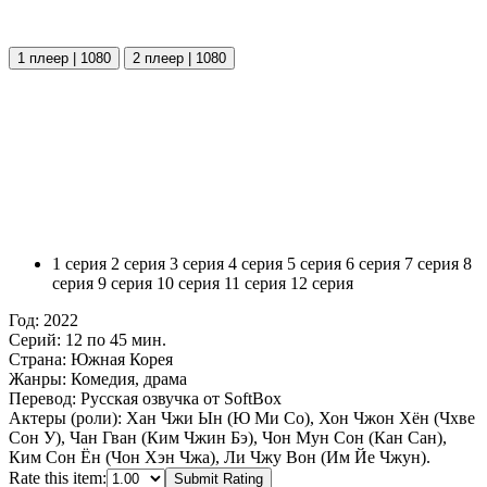
1 плеер | 1080
2 плеер | 1080
1 серия
2 серия
3 серия
4 серия
5 серия
6 серия
7 серия
8
серия
9 серия
10 серия
11 серия
12 серия
Год:
2022
Серий:
12 по 45 мин.
Страна:
Южная Корея
Жанры:
Комедия, драма
Перевод:
Русская озвучка от SoftBox
Актеры (роли):
Хан Чжи Ын (Ю Ми Со), Хон Чжон Хён (Чхве
Сон У), Чан Гван (Ким Чжин Бэ), Чон Мун Сон (Кан Сан),
Ким Сон Ён (Чон Хэн Чжа), Ли Чжу Вон (Им Йе Чжун).
Rate this item:
Submit Rating