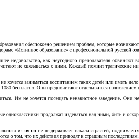
разования обеспокоено решением проблем, которые возникают 
дораме «Истинное образование» с профессиональной русской озв
шее недовольство, как неугодного преподавателя обвиняют в
очитают не связываться с ними. Каждый помнит трагические и
не хочется заниматься воспитанием таких детей или иметь дел
е 1080 бесплатно. Они предпочитают отделываться начислением 
ться. Им не хочется посещать ненавистное заведение. Они не
е одноклассники продолжат издеваться над ними, бить и оскор
льного изгоя он не выдерживает накала страстей, поднимаетс
ются о том, что их действия приводят к страшным последствиям.