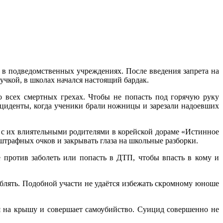
в подведомственных учреждениях. После введения запрета на
учкой, в школах начался настоящий бардак.
о всех смертных грехах. Чтобы не попасть под горячую руку
нциденты, когда ученики брали ножницы и зарезали надоевших
о с их влиятельными родителями в корейской дораме «Истинное
штрафных очков и закрывать глаза на школьные разборки.
 против заболеть или попасть в ДТП, чтобы впасть в кому и
блять. Подобной участи не удаётся избежать скромному юноше
я на крышу и совершает самоубийство. Суицид совершенно не