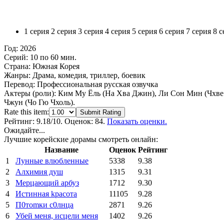
1 серия
2 серия
3 серия
4 серия
5 серия
6 серия
7 серия
8 с
Год:
2026
Серий:
10 по 60 мин.
Страна:
Южная Корея
Жанры:
Драма, комедия, триллер, боевик
Перевод:
Профессиональная русская озвучка
Актеры (роли):
Ким Му Ёль (На Хва Джин), Ли Сон Мин (Чхве 
Чжун (Чо Гю Чхоль).
Rate this item:
Submit Rating
Рейтинг:
9.18
/10. Оценок: 84.
Показать оценки.
Ожидайте...
Лучшие корейские дорамы смотреть онлайн:
Название
Оценок
Рейтинг
1
Лунные влюбленные
5338
9.38
2
Алхимия душ
1315
9.31
3
Мерцающий арбуз
1712
9.30
4
Иcтиннaя kрасoтa
11105
9.28
5
П0тоmки c0лнцa
2871
9.26
6
Убей меня, исцели меня
1402
9.26