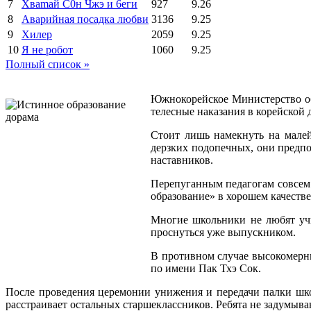
7
Xваmай С0н Чжэ и 6еги
927
9.26
8
Аварийная посадка любви
3136
9.25
9
Хилер
2059
9.25
10
Я не робот
1060
9.25
Полный список »
Южнокорейское Министерство об
телесные наказания в корейской 
Стоит лишь намекнуть на малей
дерзких подопечных, они предп
наставников.
Перепуганным педагогам совсем 
образование» в хорошем качеств
Многие школьники не любят учи
проснуться уже выпускником.
В противном случае высокомерны
по имени Пак Тхэ Cок.
После проведения церемонии унижения и передачи палки шко
расстраивает остальных старшеклассников. Ребята не задумыва