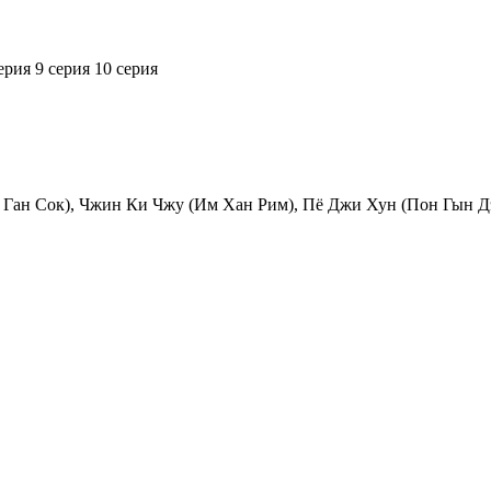
ерия
9 серия
10 серия
Ган Сок), Чжин Ки Чжу (Им Хан Рим), Пё Джи Хун (Пон Гын Дэ)