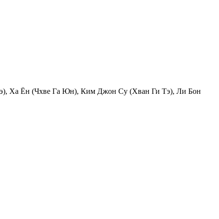
, Ха Ён (Чхве Га Юн), Ким Джон Су (Хван Ги Тэ), Ли Бон