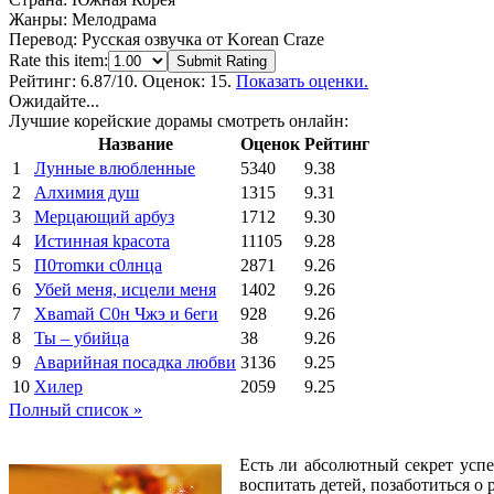
Жанры:
Мелодрама
Перевод:
Русская озвучка от Korean Craze
Rate this item:
Submit Rating
Рейтинг:
6.87
/10. Оценок: 15.
Показать оценки.
Ожидайте...
Лучшие корейские дорамы смотреть онлайн:
Название
Оценок
Рейтинг
1
Лунные влюбленные
5340
9.38
2
Алхимия душ
1315
9.31
3
Мерцающий арбуз
1712
9.30
4
Иcтиннaя kрасoтa
11105
9.28
5
П0тоmки c0лнцa
2871
9.26
6
Убей меня, исцели меня
1402
9.26
7
Xваmай С0н Чжэ и 6еги
928
9.26
8
Ты – убийца
38
9.26
9
Аварийная посадка любви
3136
9.25
10
Хилер
2059
9.25
Полный список »
Есть ли абсолютный секрет успе
воспитать детей, позаботиться о