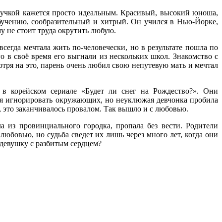
звучкой кажется просто идеальным. Красивый, высокий юноша,
учению, сообразительный и хитрый. Он учился в Нью-Йорке,
у не стоит труда окрутить любую.
сегда мечтала жить по-человечески, но в результате пошла по
го в своё время его выгнали из нескольких школ. Знакомство с
тря на это, парень очень любил свою непутевую мать и мечтал
 корейском сериале «Будет ли снег на Рождество?». Они
ся игнорировать окружающих, но неуклюжая девчонка пробила
а, это заканчивалось провалом. Так вышло и с любовью.
а из провинциального городка, пропала без вести. Родители
любовью, но судьба сведет их лишь через много лет, когда они
 девушку с разбитым сердцем?