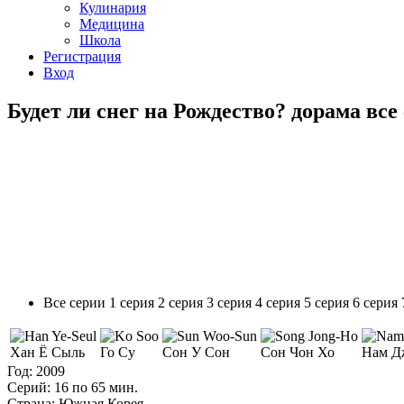
Кулинария
Медицина
Школа
Регистрация
Вход
Будет ли снег на Рождество? дорама вс
Все серии
1 серия
2 серия
3 серия
4 серия
5 серия
6 серия
Хан Ё Сыль
Го Су
Сон У Сон
Сон Чон Хо
Нам Д
Год:
2009
Серий:
16 по 65 мин.
Страна:
Южная Корея