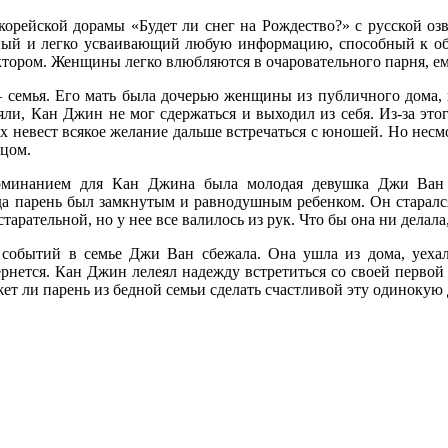
корейской дорамы «Будет ли снег на Рождество?» с русской о
ный и легко усваивающий любую информацию, способный к об
ктором. Женщины легко влюбляются в очаровательного парня, ем
– семья. Его мать была дочерью женщины из публичного дома, в
яли, Кан Джин не мог сдержаться и выходил из себя. Из-за это
х невест всякое желание дальше встречаться с юношей. Но несмо
тцом.
минанием для Кан Джина была молодая девушка Джи Ван в
гда парень был замкнутым и равнодушным ребенком. Он старал
тарательной, но у нее все валилось из рук. Что бы она ни делал
 событий в семье Джи Ван сбежала. Она ушла из дома, уехал
вернется. Кан Джин лелеял надежду встретиться со своей первой 
ет ли парень из бедной семьи сделать счастливой эту одинокую