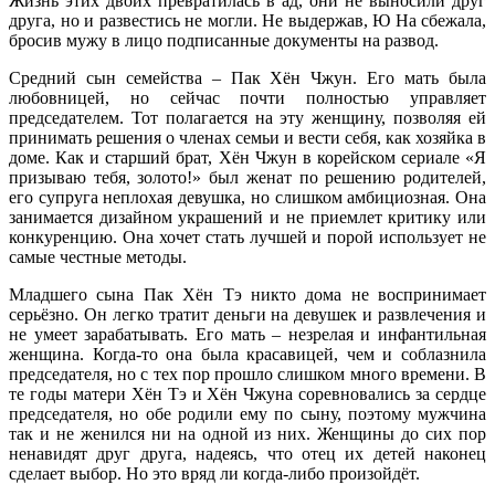
Жизнь этих двоих превратилась в ад, они не выносили друг
друга, но и развестись не могли. Не выдержав, Ю На сбежала,
бросив мужу в лицо подписанные документы на развод.
Средний сын семейства – Пак Хён Чжун. Его мать была
любовницей, но сейчас почти полностью управляет
председателем. Тот полагается на эту женщину, позволяя ей
принимать решения о членах семьи и вести себя, как хозяйка в
доме. Как и старший брат, Хён Чжун в корейском сериале «Я
призываю тебя, золото!» был женат по решению родителей,
его супруга неплохая девушка, но слишком амбициозная. Она
занимается дизайном украшений и не приемлет критику или
конкуренцию. Она хочет стать лучшей и порой использует не
самые честные методы.
Младшего сына Пак Хён Тэ никто дома не воспринимает
серьёзно. Он легко тратит деньги на девушек и развлечения и
не умеет зарабатывать. Его мать – незрелая и инфантильная
женщина. Когда-то она была красавицей, чем и соблазнила
председателя, но с тех пор прошло слишком много времени. В
те годы матери Хён Тэ и Хён Чжуна соревновались за сердце
председателя, но обе родили ему по сыну, поэтому мужчина
так и не женился ни на одной из них. Женщины до сих пор
ненавидят друг друга, надеясь, что отец их детей наконец
сделает выбор. Но это вряд ли когда-либо произойдёт.