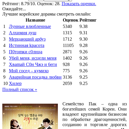
Рейтинг:
8.79
/10. Оценок: 28.
Показать оценки.
Ожидайте...
Лучшие корейские дорамы смотреть онлайн:
Название
Оценок
Рейтинг
1
Лунные влюбленные
5340
9.38
2
Алхимия душ
1315
9.31
3
Мерцающий арбуз
1712
9.30
4
Иcтиннaя kрасoтa
11105
9.28
5
П0тоmки c0лнцa
2871
9.26
6
Убей меня, исцели меня
1402
9.26
7
Xваmай С0н Чжэ и 6еги
928
9.26
8
Мой сосед – кумихо
775
9.26
9
Аварийная посадка любви
3136
9.25
10
Хилер
2059
9.25
Полный список »
Семейство Пак – одна из
богатейших семей Кореи. Они
владеют крупнейшим бизнесом
по обработке драгоценностей,
созданию и торговле дорогих