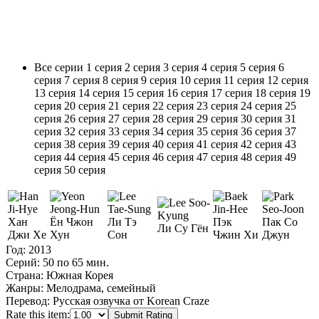
Все серии
1 серия
2 серия
3 серия
4 серия
5 серия
6
серия
7 серия
8 серия
9 серия
10 серия
11 серия
12 серия
13 серия
14 серия
15 серия
16 серия
17 серия
18 серия
19
серия
20 серия
21 серия
22 серия
23 серия
24 серия
25
серия
26 серия
27 серия
28 серия
29 серия
30 серия
31
серия
32 серия
33 серия
34 серия
35 серия
36 серия
37
серия
38 серия
39 серия
40 серия
41 серия
42 серия
43
серия
44 серия
45 серия
46 серия
47 серия
48 серия
49
серия
50 серия
Хан
Ён Чжон
Ли Тэ
Пэк
Пак Со
Ли Су Гён
Джи Хе
Хун
Сон
Чжин Хи
Джун
Год:
2013
Серий:
50 по 65 мин.
Страна:
Южная Корея
Жанры:
Мелодрама, семейный
Перевод:
Русская озвучка от Korean Craze
Rate this item:
Submit Rating