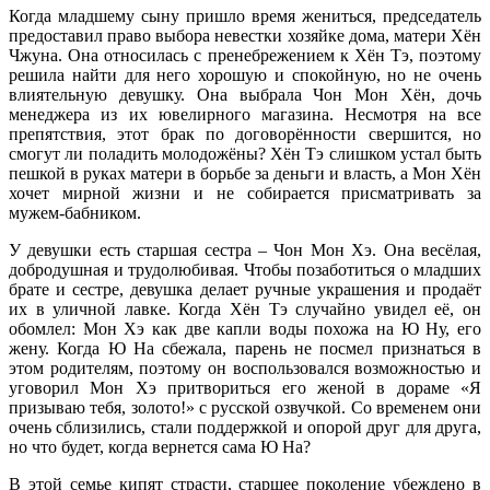
Когда младшему сыну пришло время жениться, председатель
предоставил право выбора невестки хозяйке дома, матери Хён
Чжуна. Она относилась с пренебрежением к Хён Тэ, поэтому
решила найти для него хорошую и спокойную, но не очень
влиятельную девушку. Она выбрала Чон Мон Хён, дочь
менеджера из их ювелирного магазина. Несмотря на все
препятствия, этот брак по договорённости свершится, но
смогут ли поладить молодожёны? Хён Тэ слишком устал быть
пешкой в руках матери в борьбе за деньги и власть, а Мон Хён
хочет мирной жизни и не собирается присматривать за
мужем-бабником.
У девушки есть старшая сестра – Чон Мон Хэ. Она весёлая,
добродушная и трудолюбивая. Чтобы позаботиться о младших
брате и сестре, девушка делает ручные украшения и продаёт
их в уличной лавке. Когда Хён Тэ случайно увидел её, он
обомлел: Мон Хэ как две капли воды похожа на Ю Ну, его
жену. Когда Ю На сбежала, парень не посмел признаться в
этом родителям, поэтому он воспользовался возможностью и
уговорил Мон Хэ притвориться его женой в дораме «Я
призываю тебя, золото!» с русской озвучкой. Со временем они
очень сблизились, стали поддержкой и опорой друг для друга,
но что будет, когда вернется сама Ю На?
В этой семье кипят страсти, старшее поколение убеждено в