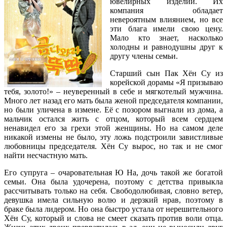
ювелирных изделий. Их
компания обладает
невероятным влиянием, но все
эти блага имели свою цену.
Мало кто знает, насколько
холодны и равнодушны друг к
другу члены семьи.
Старший сын Пак Хён Су из
корейской дорамы «Я призываю
тебя, золото!» – неуверенный в себе и мягкотелый мужчина.
Много лет назад его мать была женой председателя компании,
но были уличена в измене. Её с позором выгнали из дома, а
мальчик остался жить с отцом, который всем сердцем
ненавидел его за грехи этой женщины. Но на самом деле
никакой измены не было, эту ложь подстроили завистливые
любовницы председателя. Хён Су вырос, но так и не смог
найти несчастную мать.
Его супруга – очаровательная Ю На, дочь такой же богатой
семьи. Она была удочерена, поэтому с детства привыкла
рассчитывать только на себя. Свободолюбивая, словно ветер,
девушка имела сильную волю и дерзкий нрав, поэтому в
браке была лидером. Но она быстро устала от нерешительного
Хён Су, который и слова не смеет сказать против воли отца.