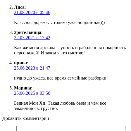
Лиса
:
21.08.2020 в 05:46
Классная дорама… только ужасно длинная)))
Зрительница
:
22.03.2021 в 17:42
Как же меня достала глупость и раболепная покорность
персонажей! И зачем я это смотрю!
ирина
:
25.06.2023 в 21:47
нудно до ужаса. все время семейные разборки
Марина
:
25.06.2025 в 03:50
Бедная Мон Хи. Такая любовь была и чем все
закончилось, грустно.
Добавить комментарий