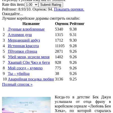
Rate this item:
Submit Rating
Рейтинг:
8.93
/10. Оценок: 94.
Показать оценки.
Ожидайте...
Лучшие корейские дорамы смотреть онлайн:
Название
Оценок
Рейтинг
1
Лунные влюбленные
5340
9.38
2
Алхимия душ
1315
9.31
3
Мерцающий арбуз
1712
9.30
4
Иcтиннaя kрасoтa
11105
9.28
5
П0тоmки c0лнцa
2871
9.26
6
Убей меня, исцели меня
1402
9.26
7
Xваmай С0н Чжэ и 6еги
928
9.26
8
Мой сосед – кумихо
775
9.26
9
Ты – убийца
38
9.26
10
Аварийная посадка любви
3136
9.25
Полный список »
Когда-то в детстве Бек Джун
услышала от отца фразу в
корейском сериале «Любовь Бен
Хека», по которой старалась