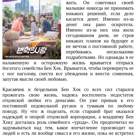
жить. Он советовал своей
малышке никогда не принимать
никаких решений, если дело
касается денег. Именно из-за
денег она рано осиротела.
Именно из-за них она жила
сегодняшним днем, не строя
никаких планов на будущее и
не мечтая о постоянной работе,
перебиваясь несколькими
подработками. Но однажды в ее
налаженную и осторожную жизнь врывается отпрыск
богатого семейства Бен Хек. Врывается, чтобы перевернуть ее
с ног наголову, снести все убеждения и внести сомнения,
запутав мысли своей любовью.
Красавчик и бездельник Бен Хек со всех сил старался
прожигать свою жизнь, надеясь восполнить недостаток
отцовской любви его деньгами. Он уже привык к его
постоянной недовольной ругани и тумакам по любому
поводу. Ну что ж поделать, если старший брат оказался
надеждой и опорой отцовской корпорации, а младшему Бен
Хеку досталась роль семейного «урода». Он предпочитал не
задумываться над тем, какое впечатление производит на
людей и есть ли вообще смысл в его жизни, пока не встретил