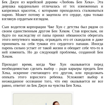
Бек Джун из корейской дорамы «Любовь Бен Хека». Эта
девушка кардинально отличалась от тех изнеженных и
капризных красоток, с которыми приходилось сталкиваться
парню. Может потому и зацепила его сердце, едва только
взглянув сердитым взглядом.
Сын водителя корпорации Чже Хун с детства был рядом со
своим единственным другом Бен Хеком. Став взрослым, он
будто по наследству от папы принял обязанности оберегать
этого непутевого мажора, ограждать его от скандалов и даже
принимать на себя тумаки его сердитого папаши. Иногда
парень сильно устает от такой жизни и обещает себе что-то в
ней изменить. Но до следующей проблемы, созданной Бен
Хеком.
Приходит время, когда Чже Хун оказывается перед
необходимостью сделать выбор – ради карьеры предать Бен
Хека, искренне считающего его другом, или продолжать
опекать этого взрослого ребенка. Усложняет выбор и
неожиданное осознание того, что ему оказывается не все
равно, ответит ли Бек Джун на чувства Бен Хека.