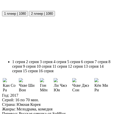
1 плеер | 1080
2 плеер | 1080
1 серия
2 серия
3 серия
4 серия
5 серия
6 серия
7 серия
8
серия
9 серия
10 серия
11 серия
12 серия
13 серия
14
серия
15 серия
16 серия
Кан Со
Чхве Ши
Гон
Ли Чжэ
Чхве Джэ
Кён Ми
Ра
Вон
Мён
Юн
Сон
Ри
Год:
2017
Серий:
16 по 70 мин.
Страна:
Южная Корея
Жанры:
Мелодрама, комедия
Перевод:
Русская озвучка от SoftBox