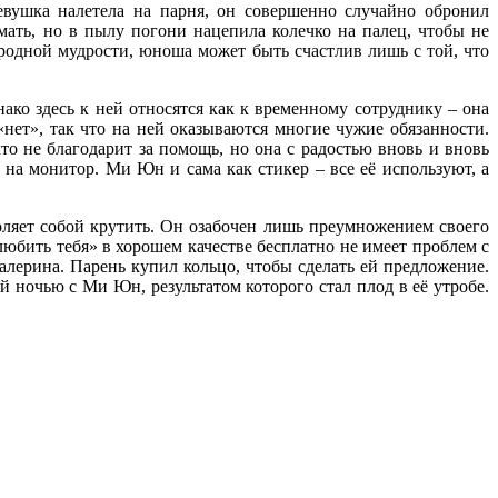
евушка налетела на парня, он совершенно случайно обронил
мать, но в пылу погони нацепила колечко на палец, чтобы не
ародной мудрости, юноша может быть счастлив лишь с той, что
ако здесь к ней относятся как к временному сотруднику – она
«нет», так что на ней оказываются многие чужие обязанности.
то не благодарит за помощь, но она с радостью вновь и вновь
 на монитор. Ми Юн и сама как стикер – все её используют, а
оляет собой крутить. Он озабочен лишь преумножением своего
любить тебя» в хорошем качестве бесплатно не имеет проблем с
алерина. Парень купил кольцо, чтобы сделать ей предложение.
 ночью с Ми Юн, результатом которого стал плод в её утробе.