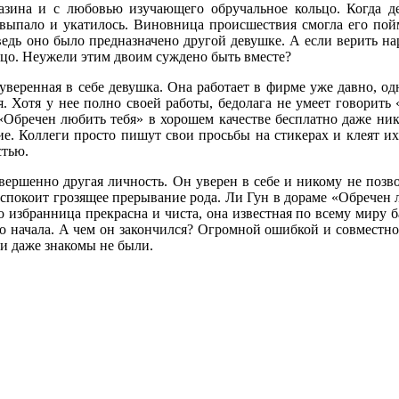
азина и с любовью изучающего обручальное кольцо. Когда д
 выпало и укатилось. Виновница происшествия смогла его пой
, ведь оно было предназначено другой девушке. А если верить н
ьцо. Неужели этим двоим суждено быть вместе?
веренная в себе девушка. Она работает в фирме уже давно, одн
. Хотя у нее полно своей работы, бедолага не умеет говорить 
«Обречен любить тебя» в хорошем качестве бесплатно даже ник
е. Коллеги просто пишут свои просьбы на стикерах и клеят их
стью.
вершенно другая личность. Он уверен в себе и никому не позв
беспокоит грозящее прерывание рода. Ли Гун в дораме «Обречен 
 избранница прекрасна и чиста, она известная по всему миру б
 начала. А чем он закончился? Огромной ошибкой и совместной
ни даже знакомы не были.