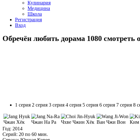
Кулинария
Медицина
Школа
Регистрация
Вход
Обречён любить дорама 1080 смотреть 
1 серия
2 серия
3 серия
4 серия
5 серия
6 серия
7 серия
8 с
Чжан Хёк
Чжан На Ра
Чхве Чжин Хёк
Ван Чжи Вон
Ким
Год:
2014
Серий:
20 по 60 мин.
Страна:
Южная Корея