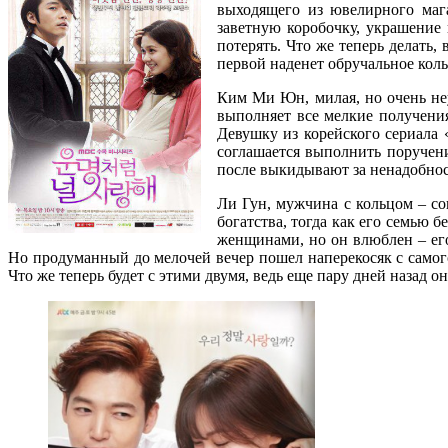
выходящего из ювелирного маг
заветную коробочку, украшение
потерять. Что же теперь делать
первой наденет обручальное кол
Ким Ми Юн, милая, но очень неу
выполняет все мелкие получения
Девушку из корейского сериала 
соглашается выполнить поручени
после выкидывают за ненадобно
Ли Гун, мужчина с кольцом – со
богатства, тогда как его семью 
женщинами, но он влюблен – его
Но продуманный до мелочей вечер пошел наперекосяк с самого
Что же теперь будет с этими двумя, ведь еще пару дней назад о