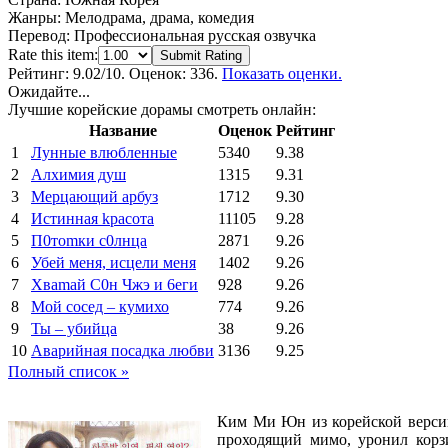
Жанры:
Мелодрама, драма, комедия
Перевод:
Профессиональная русская озвучка
Rate this item:
Submit Rating
Рейтинг:
9.02
/10. Оценок: 336.
Показать оценки.
Ожидайте...
Лучшие корейские дорамы смотреть онлайн:
Название
Оценок
Рейтинг
1
Лунные влюбленные
5340
9.38
2
Алхимия душ
1315
9.31
3
Мерцающий арбуз
1712
9.30
4
Иcтиннaя kрасoтa
11105
9.28
5
П0тоmки c0лнцa
2871
9.26
6
Убей меня, исцели меня
1402
9.26
7
Xваmай С0н Чжэ и 6еги
928
9.26
8
Мой сосед – кумихо
774
9.26
9
Ты – убийца
38
9.26
10
Аварийная посадка любви
3136
9.25
Полный список »
Ким Ми Юн из корейской версии 
проходящий мимо, уронил корзи