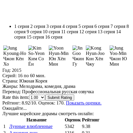
1 серия
2 серия
3 серия
4 серия
5 серия
6 серия
7 серия
8
серия
9 серия
10 серия
11 серия
12 серия
13 серия
14
серия
15 серия
16 серия
Чжон Кён
Ким Со
Юн Хён
Чжин
Кон Хён
Чжон Ю
Хо
Ён
Мин
Гу
Чжу
Мин
Год:
2015
Серий:
16 по 60 мин.
Страна:
Южная Корея
Жанры:
Мелодрама, комедия, драма
Перевод:
Профессиональная русская озвучка
Rate this item:
Submit Rating
Рейтинг:
8.92
/10. Оценок: 170.
Показать оценки.
Ожидайте...
Лучшие корейские дорамы смотреть онлайн:
Название
Оценок
Рейтинг
1
Лунные влюбленные
5342
9.38
2
Алхимия душ
1316
9.31