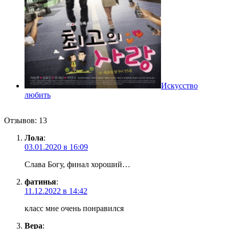
Искусство
любить
Отзывов: 13
Лола
:
03.01.2020 в 16:09
Слава Богу, финал хороший…
фатинья
:
11.12.2022 в 14:42
класс мне очень понравился
Вера
: