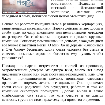
родственник. Подрастая в
жестокой и безжалостной
обстановке, мальчик стал
холодным и злым, поклялся любой ценой отомстить дяде.
Сейчас он работает консультантом в различных корпорациях,
занимающихся инвестициями. Парень действительно хорош в
своём деле, но чаще законными или нелегальными методами
их разоряет. Он с лёгкостью покупает и продаёт крупные
компании. Социопат, помешанный на деньгах, с каждым днём
всё ближе к заветной мести. О Мин Хо из дорамы «Влюбиться
в Сун Чжон» бесплатно ходит слава человека без стыда и
совести, насколько огромное богатство ему нужно, чтобы
успокоиться?
Неожиданно парень встречается с гостьей из прошлого,
очаровательной дочерью менеджера Ким, много лет назад
предавшего семью Кан ради поста вице-президента. Ким Сун
Чжон – принципиальная девушка, привыкшая следовать
правилам и нормам, делать все идеально. Она принимает
грехи своих родителей без осуждения, работает в той же
компании секретарём президента. Добрая, милая и вечно
улыбающаяся, она верит, что хоть счастье и не длится
вечность, грусть не стоит даже секунды прожитого времени.