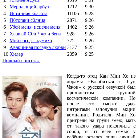
3
Мерцающий арбуз
1712
9.30
4
Иcтиннaя kрасoтa
11106
9.28
5
П0тоmки c0лнцa
2871
9.26
6
Убей меня, исцели меня
1402
9.26
7
Xваmай С0н Чжэ и 6еги
928
9.26
8
Мой сосед – кумихо
775
9.26
9
Аварийная посадка любви
3137
9.25
10
Хилер
2059
9.25
Полный список »
Когда-то отец Кан Мин Хо из
дорамы «Влюбиться в Сун
Чжон» с русской озвучкой был
президентом крупной
косметической компании. Но
после его смерти дядя
интригами заполучил акции
компании. Родители Мин Хо
пригрели на груди змею, мать
от такого удара покончила с
собой, и из всей семьи у
ребёнка остался лишь алчный