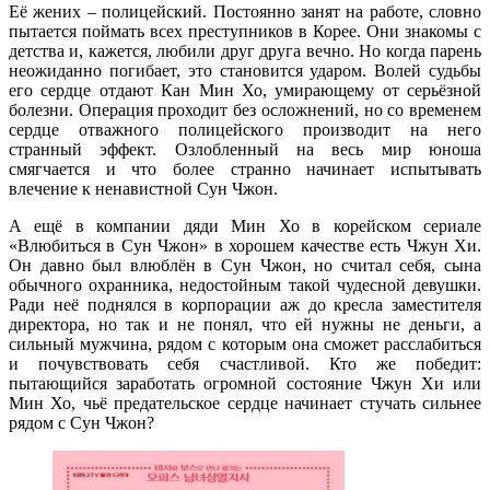
Её жених – полицейский. Постоянно занят на работе, словно
пытается поймать всех преступников в Корее. Они знакомы с
детства и, кажется, любили друг друга вечно. Но когда парень
неожиданно погибает, это становится ударом. Волей судьбы
его сердце отдают Кан Мин Хо, умирающему от серьёзной
болезни. Операция проходит без осложнений, но со временем
сердце отважного полицейского производит на него
странный эффект. Озлобленный на весь мир юноша
смягчается и что более странно начинает испытывать
влечение к ненавистной Сун Чжон.
А ещё в компании дяди Мин Хо в корейском сериале
«Влюбиться в Сун Чжон» в хорошем качестве есть Чжун Хи.
Он давно был влюблён в Сун Чжон, но считал себя, сына
обычного охранника, недостойным такой чудесной девушки.
Ради неё поднялся в корпорации аж до кресла заместителя
директора, но так и не понял, что ей нужны не деньги, а
сильный мужчина, рядом с которым она сможет расслабиться
и почувствовать себя счастливой. Кто же победит:
пытающийся заработать огромной состояние Чжун Хи или
Мин Хо, чьё предательское сердце начинает стучать сильнее
рядом с Сун Чжон?