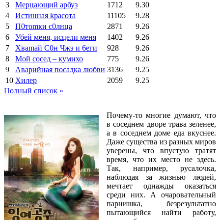
3
Мерцающий арбуз
1712
9.30
4
Иcтиннaя kрасoтa
11105
9.28
5
П0тоmки c0лнцa
2871
9.26
6
Убей меня, исцели меня
1402
9.26
7
Xваmай С0н Чжэ и 6еги
928
9.26
8
Мой сосед – кумихо
775
9.26
9
Аварийная посадка любви
3136
9.25
10
Хилер
2059
9.25
Полный список »
Почему-то многие думают, что
в соседнем дворе трава зеленее,
а в соседнем доме еда вкуснее.
Даже существа из разных миров
уверены, что впустую тратят
время, что их место не здесь.
Так, например, русалочка,
наблюдая за жизнью людей,
мечтает однажды оказаться
среди них. А очаровательный
парнишка, безрезультатно
пытающийся найти работу,