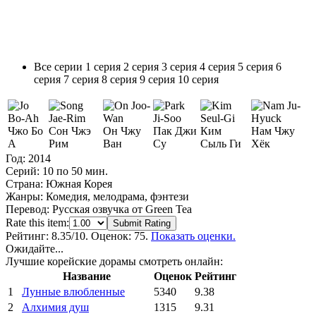
Все серии
1 серия
2 серия
3 серия
4 серия
5 серия
6
серия
7 серия
8 серия
9 серия
10 серия
Чжо Бо
Сон Чжэ
Он Чжу
Пак Джи
Ким
Нам Чжу
А
Рим
Ван
Су
Сыль Ги
Хёк
Год:
2014
Серий:
10 по 50 мин.
Страна:
Южная Корея
Жанры:
Комедия, мелодрама, фэнтези
Перевод:
Русская озвучка от Green Tea
Rate this item:
Submit Rating
Рейтинг:
8.35
/10. Оценок: 75.
Показать оценки.
Ожидайте...
Лучшие корейские дорамы смотреть онлайн:
Название
Оценок
Рейтинг
1
Лунные влюбленные
5340
9.38
2
Алхимия душ
1315
9.31