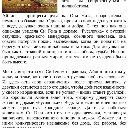
хотел бы соприкоснуться с
волшебством.
Айлин – принцесса русалок. Она мила, очаровательна,
немного взбалмошна. Однако, прожив свою недолгую жизнь
в воде, девушка очень наивна и добра. С тех пор как она
однажды увидела Си Гена в дораме «Русалочка» с русской
озвучкой, красивого менеджера, обычного человека, она
совсем потеряла покой, выслеживая, когда он появится на
берегу, чтобы тайком понаблюдать за ним. Для девушки он
был как настоящий принц, истинная любовь, судьба. Но они
принадлежали разным мирам, так что им не суждено было
быть вместе.
Мечтая встретиться с Си Геном на равных, Айлин похитила у
колдуна зелье, которое позволяет русалке побыть человеком.
И здесь есть свои ограничения: после приема напитка у
девушки останется всего сто дней, чтобы добиться взаимности
у своего избранника, если не успеет – вновь станет русалкой.
Но хорошо ли Айлин знает того, которому доверяет свою
жизнь в дораме «Русалочка»? Ведь за красивой внешностью
может скрываться холодное сердце. Да и за набитым
кошельком Си Гена охотится не одна девушка, мечтающая
заполучить перспективного юношу в мужья. Сможет ли с
ними конкурировать незнакомка без дома, без работы, без