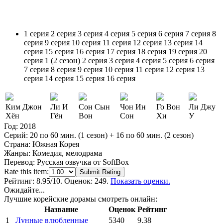
1 серия
2 серия
3 серия
4 серия
5 серия
6 серия
7 серия
8
серия
9 серия
10 серия
11 серия
12 серия
13 серия
14
серия
15 серия
16 серия
17 серия
18 серия
19 серия
20
серия
1 (2 сезон)
2 серия
3 серия
4 серия
5 серия
6 серия
7 серия
8 серия
9 серия
10 серия
11 серия
12 серия
13
серия
14 серия
15 серия
16 серия
Ким Джон
Ли И
Сон Сын
Чон Ин
Го Вон
Ли Джу
Хён
Гён
Вон
Сон
Хи
У
Год:
2018
Серий:
20 по 60 мин. (1 сезон) + 16 по 60 мин. (2 сезон)
Страна:
Южная Корея
Жанры:
Комедия, мелодрама
Перевод:
Русская озвучка от SoftBox
Rate this item:
Submit Rating
Рейтинг:
8.95
/10. Оценок: 249.
Показать оценки.
Ожидайте...
Лучшие корейские дорамы смотреть онлайн:
Название
Оценок
Рейтинг
1
Лунные влюбленные
5340
9.38