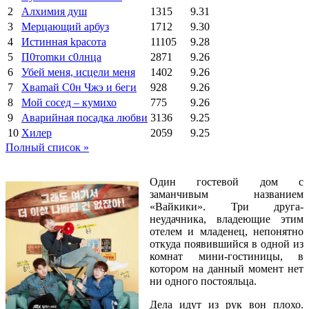
2
Алхимия душ
1315
9.31
3
Мерцающий арбуз
1712
9.30
4
Иcтиннaя kрасoтa
11105
9.28
5
П0тоmки c0лнцa
2871
9.26
6
Убей меня, исцели меня
1402
9.26
7
Xваmай С0н Чжэ и 6еги
928
9.26
8
Мой сосед – кумихо
775
9.26
9
Аварийная посадка любви
3136
9.25
10
Хилер
2059
9.25
Полный список »
Один гостевой дом с
заманчивым названием
«Вайкики». Три друга-
неудачника, владеющие этим
отелем и младенец, непонятно
откуда появившийся в одной из
комнат мини-гостиницы, в
котором на данный момент нет
ни одного постояльца.
Дела идут из рук вон плохо.