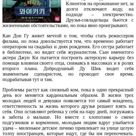
Клиентов на проживание нет, за
долги отключают воду, на
подходе – электричество.
Друзья-совладельцы бьются с
жизненными обстоятельствами, но пока явно проигрывают.
Кан Дон Гу живет мечтой о том, чтобы стать режиссером
фильма, но пока довольствуется тем, что временно работает
оператором на свадьбах и днях рождения. Его сестра работает
в библиотеке, но видит себя журналистом. Сын именитого
актера Джун Ки пытается построить актерскую карьеру без
помощи влияния своего отца, снимаясь в массовках и в ролях
второго плана. Добродушный Ду Шик видит себя
знаменитым сценаристом, но проводит свое время,
подрабатывая тут и там.
Проблемы растут как снежный ком, пока в один прекрасный
день все меняется кардинальным образом. В жизни трех
молодых людей и девушки появляется тот самый младенец,
ответственность за жизнь которого друзья решают взять на
себя. Они оставляют ребенка у себя на пару дней, погружаясь
в заботы о малыше. Но вместе с хлопотами о смене
подгузников и кормлении, молодым людям вдруг улыбается
удача – миленькое детское личико привлекает на улице целую
толпу иностранцев, которые ищут, где бы им переночевать.