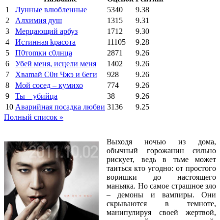
1
Лунные влюбленные
5340
9.38
2
Алхимия душ
1315
9.31
3
Мерцающий арбуз
1712
9.30
4
Иcтиннaя kрасoтa
11105
9.28
5
П0тоmки c0лнцa
2871
9.26
6
Убей меня, исцели меня
1402
9.26
7
Xваmай С0н Чжэ и 6еги
928
9.26
8
Мой сосед – кумихо
774
9.26
9
Ты – убийца
38
9.26
10
Аварийная посадка любви
3136
9.25
Полный список »
Выходя ночью из дома,
обычный горожанин сильно
рискует, ведь в тьме может
таиться кто угодно: от простого
воришки до настоящего
маньяка. Но самое страшное зло
– демоны и вампиры. Они
скрываются в темноте,
манипулируя своей жертвой,