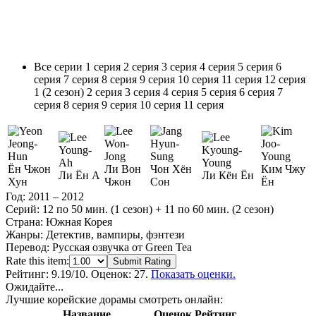
Все серии
1 серия
2 серия
3 серия
4 серия
5 серия
6
серия
7 серия
8 серия
9 серия
10 серия
11 серия
12 серия
1 (2 сезон)
2 серия
3 серия
4 серия
5 серия
6 серия
7
серия
8 серия
9 серия
10 серия
11 серия
Ён Чжон
Ли Вон
Чон Хён
Ким Чжу
Ли Ён А
Ли Кён Ён
Хун
Чжон
Сон
Ён
Год:
2011 – 2012
Серий:
12 по 50 мин. (1 сезон) + 11 по 60 мин. (2 сезон)
Страна:
Южная Корея
Жанры:
Детектив, вампиры, фэнтези
Перевод:
Русская озвучка от Green Tea
Rate this item:
Submit Rating
Рейтинг:
9.19
/10. Оценок: 27.
Показать оценки.
Ожидайте...
Лучшие корейские дорамы смотреть онлайн:
Название
Оценок
Рейтинг