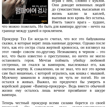
играя с ней, словно с куклой.
Они доводят невинных людей
до сумасшествия, высасывая их
жизнь каплю за каплей,
выпивая всю кровь без остатка.
Иметь такого врага – худшее,
что можно пожелать. Но быть для вампира другом – нечто на
границе между удачей и проклятием.
Прокурор Тхэ Ен когда-то считал, что все это бабушкины
сказки, в которые верят лишь наивные дурочки. Однако после
того, как его сестра стала жертвой кровососа, он взглянул на
этот «миф» совсем по-другому. Незнакомец в черном – это
все, что было известно о преступнике, но ничто не могло
остановить героя. Мечтая поймать убийцу любимой
сестренки, он гнался за вампиром, выслеживал его, как
охотник жертву. К сожалению, он не знал, что все это время
сам был мишенью, с которой игрались, как кошка с мышкой.
Мужчину заманили в ловушку, он чуть не погиб. Но он
остался в живых. Выжил, но предпочел бы умереть в
корейской дораме «Вампир-прокурор». Ведь вместо обычной
жизни ему осталось лишь вечное прозябание в шкуре
вампира.
Теперь честный прокурор всеми силами борется со своей