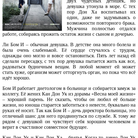
двух чудесных детишек, но
девушка утонула в море. С тех
пор Дон Ха воспитывал их
один, даже не задумываясь о
возможности повторного брака.
Мужчина полностью отдался
работе, собираясь прожить остаток жизни с сыном и дочерью.
Ли Бом И – обычная девушка. В детстве она много болела и
была очень слабенькой. Её сердце стучалось с трудом,
однажды оно могло и вовсе остановиться. Пять лет назад ей
сделали пересадку, с тех пор девушка пытается жить как все,
радоваться будничным вещам. В любой момент ей может
стать хуже, организм может отторгнуть орган, но пока что всё
идёт хорошо.
Бом И работает диетологом в больнице и собирается замуж за
коллегу. Её жених Кан Дон Ук из дорамы «Весна моей жизни»
– хороший парень. Не сказать, чтобы он любил её больше
жизни, но юноша старается заботиться о невесте, буквально на
руках её носит. Так как Бом И – дочь директора больницы, это
отличный шанс для него продвинуться по службе. К тому же
рядом с девушкой он чувствует себя хорошим человеком и
верит в счастливое совместное будущее.
Кан Дон Ук и Кан Дон Ха – братья. Когда-то давно Дон Ук