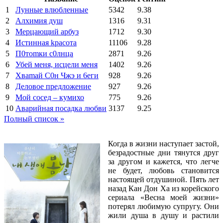
1
Лунные влюбленные
5342
9.38
2
Алхимия душ
1316
9.31
3
Мерцающий арбуз
1712
9.30
4
Иcтиннaя kрасoтa
11106
9.28
5
П0тоmки c0лнцa
2871
9.26
6
Убей меня, исцели меня
1402
9.26
7
Xваmай С0н Чжэ и 6еги
928
9.26
8
Деловое предложение
927
9.26
9
Мой сосед – кумихо
775
9.26
10
Аварийная посадка любви
3137
9.25
Полный список »
Когда в жизни наступает застой,
безрадостные дни тянутся друг
за другом и кажется, что легче
не будет, любовь становится
настоящей отдушиной. Пять лет
назад Кан Дон Ха из корейского
сериала «Весна моей жизни»
потерял любимую супругу. Они
жили душа в душу и растили