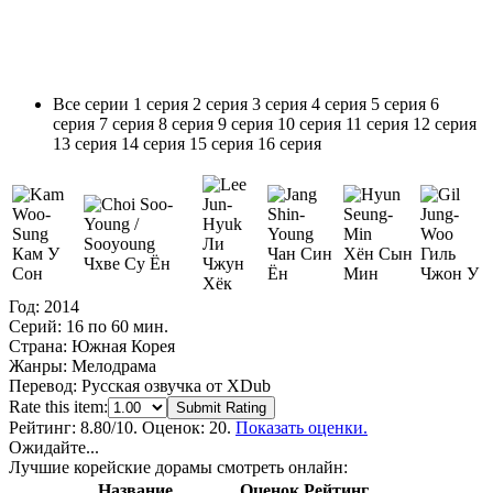
Все серии
1 серия
2 серия
3 серия
4 серия
5 серия
6
серия
7 серия
8 серия
9 серия
10 серия
11 серия
12 серия
13 серия
14 серия
15 серия
16 серия
Ли
Кам У
Чан Син
Хён Сын
Гиль
Чхве Су Ён
Чжун
Сон
Ён
Мин
Чжон У
Хёк
Год:
2014
Серий:
16 по 60 мин.
Страна:
Южная Корея
Жанры:
Мелодрама
Перевод:
Русская озвучка от XDub
Rate this item:
Submit Rating
Рейтинг:
8.80
/10. Оценок: 20.
Показать оценки.
Ожидайте...
Лучшие корейские дорамы смотреть онлайн:
Название
Оценок
Рейтинг