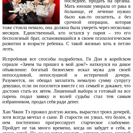
последнее, продать на органы.
Мать юноши умирала от рака в
больнице, её лечение нужно
было как-то оплатить, а без
срочной операции, которая
тоже стоила немало, она должна была умереть через несколько
месяцев. Единственный, кто остался у парня – это его
бесполезный брат, остановившийся в своем психологическом
развитии в возрасте ребенка. С такой жизнью хоть в петлю
лезть.
Испробовав все способы подработки, Ги Дон в корейском
сериале «Зачем ты пришел в мой дом?» наткнулся на дикое
объявление: богатый бизнесмен искал мужа для своей
непоседливой, непослушной и истеричной дочери.
Разумеется, он обещал заплатить немалую сумму супругу
девушки, если он поселится вместе с их семьей и докажет, что
достоин стать их зятем. Лишенный выбора и готовый на все
парень подал заявку и волей судьбы стал тем самым
избранником, продал себя ради денег.
Хан Чжин Тэ прожил долгую жизнь, вырастил троих дочерей,
хотя всегда мечтал о сыне. В старости он узнал, что болен, в
нем постепенно прогрессирует старческое слабоумие.
Пройдет не так много времени, когда он забудет и себя, и