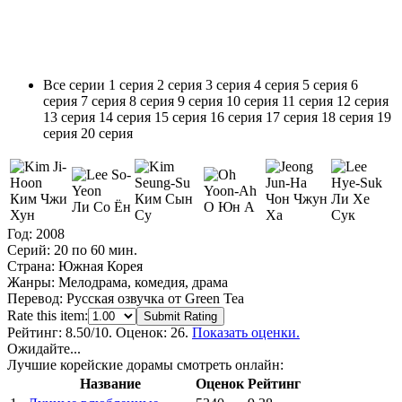
Все серии
1 серия
2 серия
3 серия
4 серия
5 серия
6
серия
7 серия
8 серия
9 серия
10 серия
11 серия
12 серия
13 серия
14 серия
15 серия
16 серия
17 серия
18 серия
19
серия
20 серия
Ким Чжи
Ким Сын
Чон Чжун
Ли Хе
Ли Со Ён
О Юн А
Хун
Су
Ха
Сук
Год:
2008
Серий:
20 по 60 мин.
Страна:
Южная Корея
Жанры:
Мелодрама, комедия, драма
Перевод:
Русская озвучка от Green Tea
Rate this item:
Submit Rating
Рейтинг:
8.50
/10. Оценок: 26.
Показать оценки.
Ожидайте...
Лучшие корейские дорамы смотреть онлайн:
Название
Оценок
Рейтинг