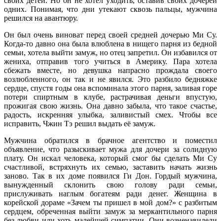
своих детей. Но он не хотел уходить, оставив своих дочерей
одних. Понимая, что дни утекают сквозь пальцы, мужчина
решился на авантюру.
Он был очень виноват перед своей средней дочерью Ми Су.
Когда-то давно она была влюблена в нищего парня из бедной
семьи, хотела выйти замуж, но отец запретил. Он избавился от
жениха, отправив того учиться в Америку. Пара хотела
сбежать вместе, но девушка напрасно прождала своего
возлюбленного, он так и не явился. Это разбило бедняжке
сердце, спустя годы она вспоминала этого парня, заливая горе
потери спиртным в клубе, растрачивая деньги впустую,
прожигая свою жизнь. Она давно забыла, что такое счастье,
радость, искренняя улыбка, заливистый смех. Чтобы все
исправить, Чжин Тэ решил выдать её замуж.
Мужчина обратился в брачное агентство и поместил
объявление, что разыскивает мужа для дочери за солидную
плату. Он искал человека, который смог бы сделать Ми Су
счастливой, встряхнуть их семью, заставить начать жизнь
заново. Так в их доме появился Ги Дон. Гордый мужчина,
вынужденный склонить свою голову ради семьи,
прислуживать наглым богатеям ради денег. Женщина в
корейской дораме «Зачем ты пришел в мой дом?» с разбитым
сердцем, обреченная выйти замуж за меркантильного парня
без любви или хоть малейшей симпатии. Они возненавидели