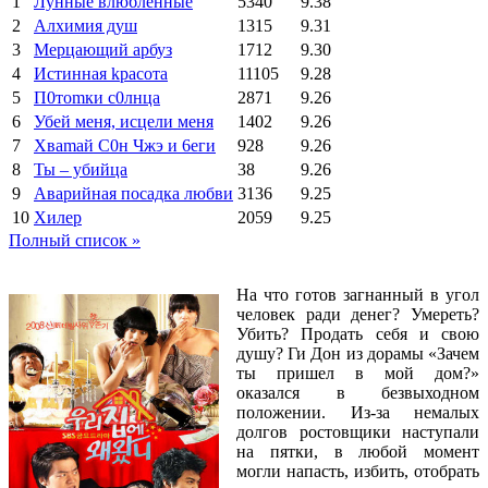
1
Лунные влюбленные
5340
9.38
2
Алхимия душ
1315
9.31
3
Мерцающий арбуз
1712
9.30
4
Иcтиннaя kрасoтa
11105
9.28
5
П0тоmки c0лнцa
2871
9.26
6
Убей меня, исцели меня
1402
9.26
7
Xваmай С0н Чжэ и 6еги
928
9.26
8
Ты – убийца
38
9.26
9
Аварийная посадка любви
3136
9.25
10
Хилер
2059
9.25
Полный список »
На что готов загнанный в угол
человек ради денег? Умереть?
Убить? Продать себя и свою
душу? Ги Дон из дорамы «Зачем
ты пришел в мой дом?»
оказался в безвыходном
положении. Из-за немалых
долгов ростовщики наступали
на пятки, в любой момент
могли напасть, избить, отобрать