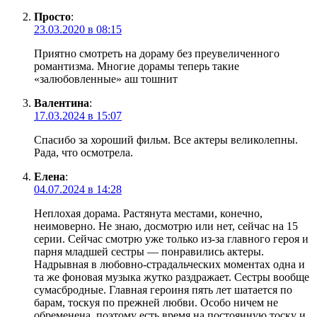
Просто
:
23.03.2020 в 08:15
Приятно смотреть на дораму без преувеличенного
романтизма. Многие дорамы теперь такие
«залюбовленные» аш тошнит
Валентина
:
17.03.2024 в 15:07
Спасибо за хороший фильм. Все актеры великолепны.
Рада, что осмотрела.
Елена
:
04.07.2024 в 14:28
Неплохая дорама. Растянута местами, конечно,
неимоверно. Не знаю, досмотрю или нет, сейчас на 15
серии. Сейчас смотрю уже только из-за главного героя и
парня младшей сестры — понравились актеры.
Надрывная в любовно-страдальческих моментах одна и
та же фоновая музыка жутко раздражает. Сестры вообще
сумасбродные. Главная героиня пять лет шатается по
барам, тоскуя по прежней любви. Особо ничем не
обременена, поэтому есть время на постоянную тоску и