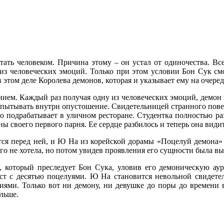
ать человеком. Причина этому – он устал от одиночества. Все
из человеческих эмоций. Только при этом условии Бон Сук см
в этом деле Королева демонов, которая и указывает ему на очер
анием. Каждый раз получая одну из человеческих эмоций, демон 
спытывать внутри опустошение. Свидетельницей странного пове
но подрабатывает в уличном ресторане. Студентка полностью раз
ы своего первого парня. Ее сердце разбилось и теперь она види
ся перед ней, и Ю На из корейской дорамы «Поцелуй демона» 
го не хотела, но потом увидев проявления его сущности была вын
, который преследует Бон Сука, уловив его демоническую ауру
ест с десятью поцелуями. Ю На становится невольной свидете
иями. Только вот ни демону, ни девушке до поры до времени 
ольше.