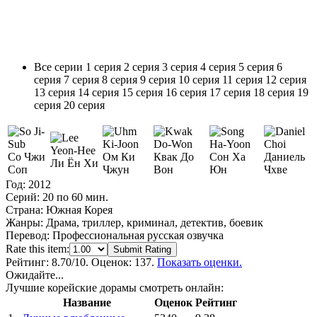
Все серии
1 серия
2 серия
3 серия
4 серия
5 серия
6
серия
7 серия
8 серия
9 серия
10 серия
11 серия
12 серия
13 серия
14 серия
15 серия
16 серия
17 серия
18 серия
19
серия
20 серия
Со Чжи
Ом Ки
Квак До
Сон Ха
Даниель
Ли Ён Хи
Соп
Чжун
Вон
Юн
Чхве
Год:
2012
Серий:
20 по 60 мин.
Страна:
Южная Корея
Жанры:
Драма, триллер, криминал, детектив, боевик
Перевод:
Профессиональная русская озвучка
Rate this item:
Submit Rating
Рейтинг:
8.70
/10. Оценок: 137.
Показать оценки.
Ожидайте...
Лучшие корейские дорамы смотреть онлайн:
Название
Оценок
Рейтинг