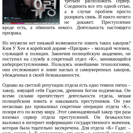
третьей расположить сервер.
Соединить все это одной сетью,
а в случае проблем просто
разорвать связь. И никто ничего
не докажет. Преступление
вроде есть, а обвинить некого. Деятельность настоящего
призрака.
Но неужели нет никакой возможности ловить таких хакеров?
Ким У Хен в корейской дораме «Призрак» – молодой человек,
служащий в полиции. Закончив полицейскую академию, он
поступил на службу в секретный отдел «К», занимающийся
киберпреступлениями. Пользуясь новейшими технологиями,
они отслеживают и ловят наглых и самоуверенных хакеров,
убежденных в своей безнаказанности.
Однако на светлой репутации отдела есть одно темное пятно –
хакер, зовущий себя Гадесом, древним богом подземелья. Он
всеми силами препятствует деятельности отдела, мешая
полицейским ловить и наказывать преступников. Он уже
несколько раз проваливал секретные операции отдела «К»,
позоря его по всему миру. Этот самонадеянный хакер три раза
взломал сервер отдела преступлений. Он безжалостно
выложил в интернет информацию государственного значения,
которая была тщательно засекречена. Для отдела «К» Гадес –