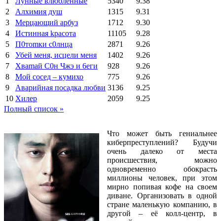
1
Лунные влюбленные
5340
9.38
2
Алхимия душ
1315
9.31
3
Мерцающий арбуз
1712
9.30
4
Иcтиннaя kрасoтa
11105
9.28
5
П0тоmки c0лнцa
2871
9.26
6
Убей меня, исцели меня
1402
9.26
7
Xваmай С0н Чжэ и 6еги
928
9.26
8
Мой сосед – кумихо
775
9.26
9
Аварийная посадка любви
3136
9.25
10
Хилер
2059
9.25
Полный список »
Что может быть гениальнее
киберпреступлений? Будучи
очень далеко от места
происшествия, можно
одновременно обокрасть
миллионы человек, при этом
мирно попивая кофе на своем
диване. Организовать в одной
стране маленькую компанию, в
другой – её колл-центр, в