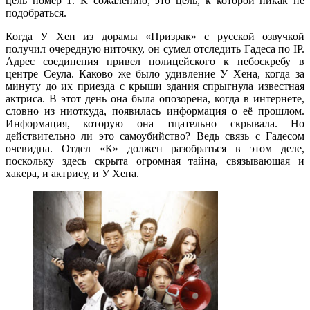
цель номер 1. К сожалению, это цель, к которой никак не
подобраться.
Когда У Хен из дорамы «Призрак» с русской озвучкой
получил очередную ниточку, он сумел отследить Гадеса по IP.
Адрес соединения привел полицейского к небоскребу в
центре Сеула. Каково же было удивление У Хена, когда за
минуту до их приезда с крыши здания спрыгнула известная
актриса. В этот день она была опозорена, когда в интернете,
словно из ниоткуда, появилась информация о её прошлом.
Информация, которую она тщательно скрывала. Но
действительно ли это самоубийство? Ведь связь с Гадесом
очевидна. Отдел «К» должен разобраться в этом деле,
поскольку здесь скрыта огромная тайна, связывающая и
хакера, и актрису, и У Хена.