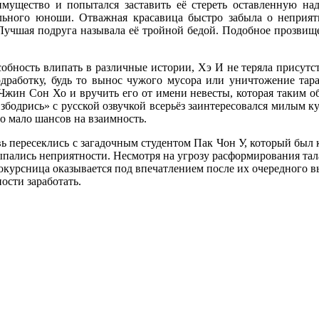
мущество и попытался заставить её стереть оставленную над
льного юноши. Отважная красавица быстро забыла о неприят
Лучшая подруга называла её тройной бедой. Подобное прозвище
обность влипать в различные истории, Хэ И не теряла присутст
дработку, будь то вынос чужого мусора или уничтожение тар
 Чжин Сон Хо и вручить его от имени невесты, которая таким об
бодрись» с русской озвучкой всерьёз заинтересовался милым кур
ло мало шансов на взаимность.
ь пересеклись с загадочным студентом Пак Чон У, который был
сыпались неприятности. Несмотря на угрозу расформирования та
окурсница оказывается под впечатлением после их очередного в
ости заработать.