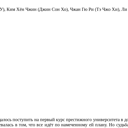
У), Ким Хён Чжин (Джин Сон Хо), Чжан Гю Ри (Тэ Чжо Хи), Ли
далось поступить на первый курс престижного университета в до
валась в том, что все идёт по намеченному ей плану. Но судьба