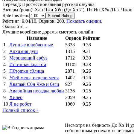
Перевод:
Профессиональная русская озвучка
Актеры (роли):
Хан Чжи Хён (До Хэ И), Пэ Ин Хёк (Пак Чжон 
Rate this item:
Submit Rating
Рейтинг:
9.04
/10. Оценок: 260.
Показать оценки.
Ожидайте...
Лучшие корейские дорамы смотреть онлайн:
Название
Оценок
Рейтинг
1
Лунные влюбленные
5338
9.38
2
Алхимия душ
1315
9.31
3
Мерцающий арбуз
1712
9.30
4
Иcтиннaя kрасoтa
11105
9.28
5
П0тоmки c0лнцa
2871
9.26
6
Убей меня, исцели меня
1402
9.26
7
Xваmай С0н Чжэ и 6еги
927
9.26
8
Аварийная посадка любви
3136
9.25
9
Хилер
2059
9.25
10
Я не робот
1060
9.25
Полный список »
Несмотря на бедность До Хэ И у
собственным успехам и не сомне