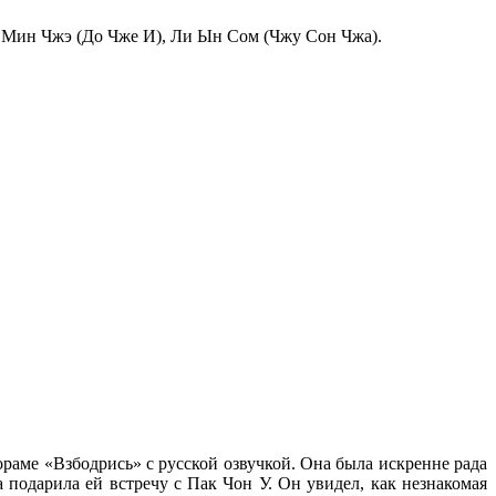
 Мин Чжэ (До Чже И), Ли Ын Сом (Чжу Сон Чжа).
раме «Взбодрись» с русской озвучкой. Она была искренне рада
 подарила ей встречу с Пак Чон У. Он увидел, как незнакомая