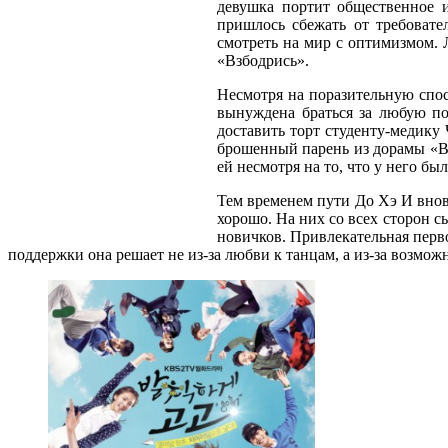
девушка портит общественное и
пришлось сбежать от требовате
смотреть на мир с оптимизмом. 
«Взбодрись».
Несмотря на поразительную спос
вынуждена браться за любую по
доставить торт студенту-медику
брошенный парень из дорамы «Вз
ей несмотря на то, что у него бы
Тем временем пути До Хэ И внов
хорошо. На них со всех сторон 
новичков. Привлекательная перв
поддержки она решает не из-за любви к танцам, а из-за возможн