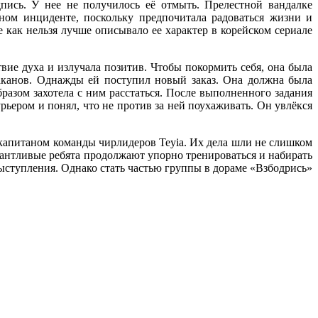
пись. У нее не получилось её отмыть. Прелестной вандалке
ном инциденте, поскольку предпочитала радоваться жизни и
 как нельзя лучше описывало ее характер в корейском сериале
вие духа и излучала позитив. Чтобы покормить себя, она была
аканов. Однажды ей поступил новый заказ. Она должна была
разом захотела с ним расстаться. После выполненного задания
ьером и понял, что не против за ней поухаживать. Он увлёкся
 капитаном команды чирлидеров Teyia. Их дела шли не слишком
лантливые ребята продолжают упорно тренироваться и набирать
ыступления. Однако стать частью группы в дораме «Взбодрись»